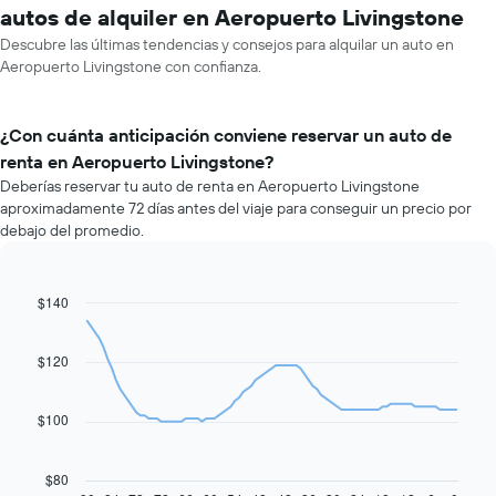
autos de alquiler en Aeropuerto Livingstone
Descubre las últimas tendencias y consejos para alquilar un auto en
Aeropuerto Livingstone con confianza.
¿Con cuánta anticipación conviene reservar un auto de
renta en Aeropuerto Livingstone?
Deberías reservar tu auto de renta en Aeropuerto Livingstone
aproximadamente 72 días antes del viaje para conseguir un precio por
debajo del promedio.
$140
Line
Chart
graphic.
chart
with
91
$120
data
points.
$100
El
siguiente
gráfico
$80