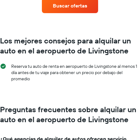
renta
eje
Buscar ofertas
de
X
autos
que
con
indica
más
la
sucursales.
cantidad
El
de
Los mejores consejos para alquilar un
gráfico
días
auto en el aeropuerto de Livingstone
muestra
previos
1
a
eje
la
Reserva tu auto de renta en aeropuerto de Livingstone al menos 1
X
reserva.
día antes de tu viaje para obtener un precio por debajo del
que
El
promedio
indica
gráfico
las
muestra
empresas
1
de
eje
renta
Y
Preguntas frecuentes sobre alquilar un
de
que
autos.
indica
auto en el aeropuerto de Livingstone
El
el
gráfico
precio
muestra
promedio
¿Qué agencias de alquiler de autos ofrecen servicio
1
de