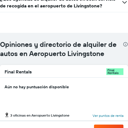
eje
un
de recogida en el aeropuerto de Livingstone?
Y
auto
que
de
indica
renta.
el
precio
más
barato
Opiniones y directorio de alquiler de
de
autos en Aeropuerto Livingstone
un
auto
de
renta
Final Rentals
por
empresa.
Aún no hay puntuación disponible
3 oficinas en Aeropuerto Livingstone
Ver puntos de renta