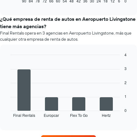
muestra
90
84
78
72
66
60
54
48
42
36
30
24
18
12
6
0
End
of
cómo
interactive
varía
chart
el
¿Qué empresa de renta de autos en Aeropuerto Livingstone
precio
tiene más agencias?
de
Final Rentals opera en 3 agencias en Aeropuerto Livingstone, más que
un
cualquier otra empresa de renta de autos.
auto
de
renta
4
a
Bar
Chart
medida
graphic.
chart
3
que
with
se
4
bars.
acerca
2
la
El
fecha
1
siguiente
de
gráfico
la
muestra
reserva.
0
Final Rentals
Europcar
Flex To Go
Hertz
las
End
El
of
cuatro
gráfico
interactive
empresas
muestra
chart
de
1