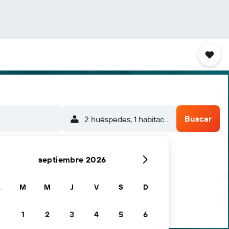
Buscar
2 huéspedes, 1 habitación
septiembre 2026
L
M
M
J
V
S
D
1
2
3
4
5
6