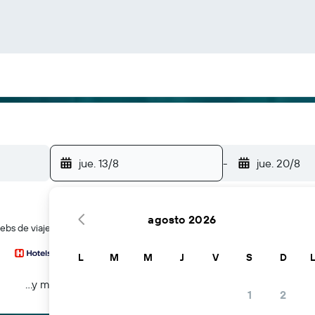
jue. 13/8
-
jue. 20/8
agosto 2026
bs de viajes a la vez
L
M
M
J
V
S
D
...y más
1
2