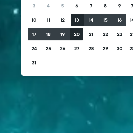
3
4
5
6
7
8
9
10
11
12
13
14
15
16
1
17
18
19
20
21
22
23
2
24
25
26
27
28
29
30
2
31