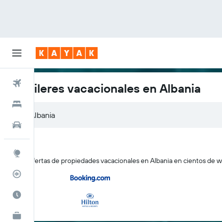
Vuelos
Alquileres vacacionales en Albania
Hoteles
Autos
Explore
Busca ofertas de propiedades vacacionales en Albania en cientos de we
Rastreador
Cuándo ir
KAYAK for Business
NUEVO