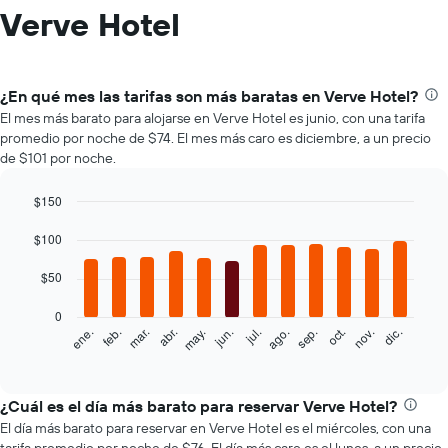
Verve Hotel
¿En qué mes las tarifas son más baratas en Verve Hotel?
El mes más barato para alojarse en Verve Hotel es junio, con una tarifa
promedio por noche de $74. El mes más caro es diciembre, a un precio
de $101 por noche.
$150
Bar
Chart
graphic.
$100
chart
with
12
$50
bars.
0
El
feb.
may.
ago.
nov.
mar.
jun.
sep.
dic.
ene.
abr.
jul.
oct.
siguiente
End
of
gráfico
interactive
muestra
chart
el
¿Cuál es el día más barato para reservar Verve Hotel?
precio
El día más barato para reservar en Verve Hotel es el miércoles, con una
promedio