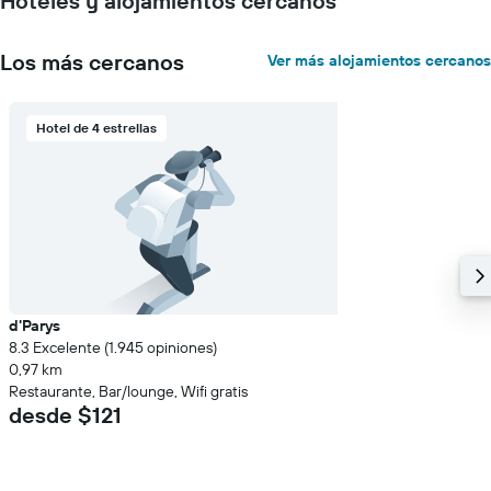
Hoteles y alojamientos cercanos
Y
que
indica
Los más cercanos
Ver más alojamientos cercanos
el
precio
promedio
Hotel de 4 estrellas
de
una
habitación
d'Parys
8.3 Excelente (1.945 opiniones)
0,97 km
Restaurante, Bar/lounge, Wifi gratis
desde $121