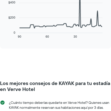
with
la
$400
precio
90
semana
data
promedio
El
points.
de
gráfico
$200
una
muestra
El
habitación
1
siguiente
eje
cuadro
0
X
muestra
90
60
30
End
que
of
cómo
interactive
indica
varía
chart
los
el
días
precio
de
de
la
una
semana.
habitación
El
a
gráfico
medida
muestra
Los mejores consejos de KAYAK para tu estadía
que
1
se
en Verve Hotel
eje
acerca
Y
la
que
fecha
¿Cuánto tiempo deberías quedarte en Verve Hotel? Quienes usan
indica
de
KAYAK normalmente reservan sus habitaciones aquí por 3 días.
el