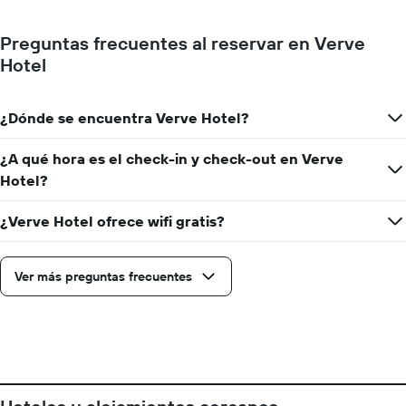
la
precio
estadía
promedio
El
Preguntas frecuentes al reservar en Verve
de
gráfico
Hotel
una
muestra
habitación
1
eje
¿Dónde se encuentra Verve Hotel?
X
que
indica
¿A qué hora es el check-in y check-out en Verve
la
Hotel?
cantidad
de
¿Verve Hotel ofrece wifi gratis?
días
que
faltan
Ver más preguntas frecuentes
para
la
estadía
El
gráfico
muestra
1
eje