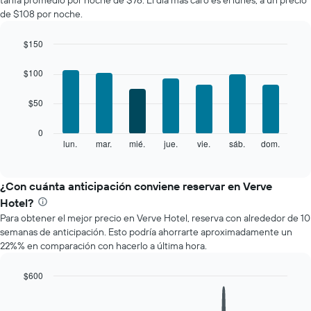
tarifa promedio por noche de $76. El día más caro es el lunes, a un precio
de
de $108 por noche.
una
habitación
$150
por
Bar
mes
Chart
graphic.
chart
El
$100
with
gráfico
7
muestra
$50
bars.
1
eje
El
0
X
siguiente
lun.
mar.
mié.
jue.
vie.
sáb.
dom.
End
que
of
gráfico
interactive
indica
muestra
chart
los
el
¿Con cuánta anticipación conviene reservar en Verve
meses.
precio
Hotel?
El
promedio
gráfico
Para obtener el mejor precio en Verve Hotel, reserva con alrededor de 10
de
muestra
semanas de anticipación. Esto podría ahorrarte aproximadamente un
una
1
22%% en comparación con hacerlo a última hora.
habitación
eje
por
Y
cada
$600
que
día
Line
Chart
indica
de
graphic.
chart
el