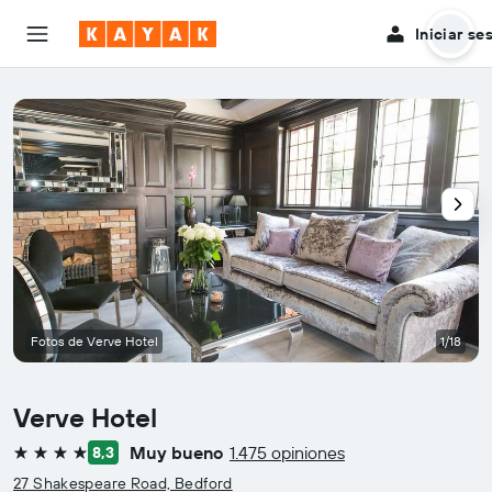
Iniciar se
Fotos de Verve Hotel
1/18
Verve Hotel
Muy bueno
1.475 opiniones
8,3
4 estrellas
27 Shakespeare Road, Bedford