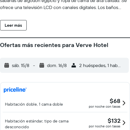
sábanas de algodón egipcio y ropa de cama de alta calidad. Se
ofrece una televisión LCD con canales digitales. Los baños
están equipados con bañera o ducha, zapatillas, artículos de
higiene personal gratuitos y secador de pelo. Los huéspedes
Leer más
pueden navegar por la web gracias a nuestro acceso a Internet
wifi gratis. Los servicios para personas de negocios incluyen
escritorio y impresoras. Se ofrece servicio de limpieza todos los
Ofertas más recientes para Verve Hotel
días y es posible solicitar tabla de planchar con plancha.
sáb. 15/8
-
dom. 16/8
2 huéspedes, 1 habitació
$68
Habitación doble, 1 cama doble
por noche con tasas
$132
Habitación estándar, tipo de cama
por noche con tasas
desconocido