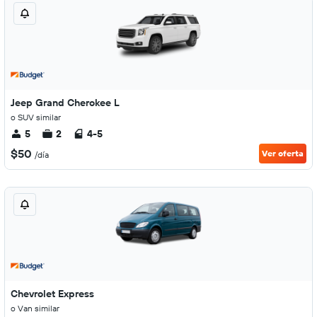
Jeep Grand Cherokee L
o SUV similar
5
2
4-5
$50
Ver oferta
/día
Chevrolet Express
o Van similar