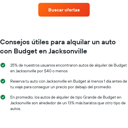
de
de
un
Buscar ofertas
un
auto
auto
de
de
renta
renta.
por
mes.
El
Consejos útiles para alquilar un auto
gráfico
con Budget en Jacksonville
muestra
1
eje
25% de nuestros usuarios encontraron autos de alquiler de Budget
X
en Jacksonville por $40 o menos
que
indica
Reserva tu auto con Jacksonville en Budget al menos 1 día antes de
los
tu viaje para conseguir un precio por debajo del promedio
meses
del
En promedio, los autos de alquiler de tipo Grande de Budget en
año.
Jacksonville son alrededor de un 13% más baratos que otro tipo de
El
autos.
gráfico
muestra
1
eje