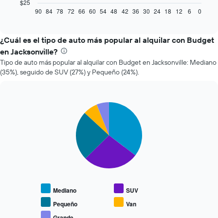
gráfico
$25
muestra
90
84
78
72
66
60
54
48
42
36
30
24
18
12
6
0
End
of
cómo
interactive
varía
chart
el
¿Cuál es el tipo de auto más popular al alquilar con Budget
precio
en Jacksonville?
de
Tipo de auto más popular al alquilar con Budget en Jacksonville: Mediano
un
(35%), seguido de SUV (27%) y Pequeño (24%).
auto
de
renta
a
Pie
Chart
medida
graphic.
chart
que
with
se
5
slices.
acerca
la
El
fecha
siguiente
de
gráfico
la
muestra
reserva.
Mediano
SUV
el
El
precio
gráfico
Pequeño
Van
promedio
muestra
Grande