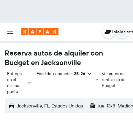
Iniciar se
Reserva autos de alquiler con
Budget en Jacksonville
Entrega 
Edad del conductor:
25-26
Ver autos de
en el 
renta solo de
mismo 
Budget
punto
Jacksonville, FL, Estados Unidos
jue. 13/8
Mediod