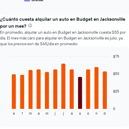
End
de
1
of
los
eje
interactive
tipos
chart
X
de
¿Cuánto cuesta alquilar un auto en Budget en Jacksonville
que
autos
indica
por un mes?
más
la
En promedio, alquilar un auto en Budget en Jacksonville cuesta $55 por
populares.
cantidad
día. El mes más caro para alquilar en Budget en Jacksonville es julio, ya
de
que los precios son de $65/día en promedio.
días
previos
$75
a
Bar
la
Chart
graphic.
chart
reserva.
with
$50
El
12
gráfico
bars.
muestra
1
$25
El
eje
siguiente
Y
gráfico
que
muestra
0
indica
e
f
m
a
m
j
j
a
s
o
n
d
el
End
el
of
precio
interactive
precio
promedio
chart
promedio