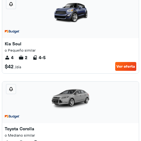
Kia Soul
o Pequeño similar
4
2
4-5
$42
Ver oferta
/día
Toyota Corolla
o Mediano similar