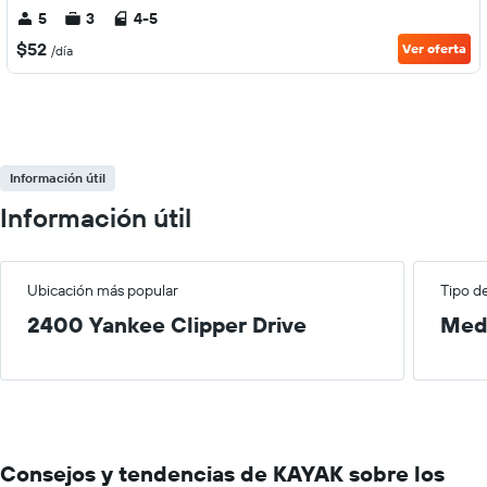
5
3
4-5
$52
Ver oferta
/día
Información útil
Información útil
Ubicación más popular
Tipo d
2400 Yankee Clipper Drive
Med
Consejos y tendencias de KAYAK sobre los