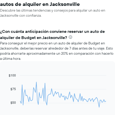
autos de alquiler en Jacksonville
Descubre las últimas tendencias y consejos para alquilar un auto en
Jacksonville con confianza.
¿Con cuánta anticipación conviene reservar un auto de
alquiler de Budget en Jacksonville?
Para conseguir el mejor precio en un auto de alquiler de Budget en
Jacksonville, deberías reservar alrededor de 7 días antes de tu viaje. Esto
podría ahorrarte aproximadamente un 20% en comparación con hacerlo
a última hora.
$100
Line
Chart
graphic.
chart
with
91
$75
data
points.
$50
El
siguiente