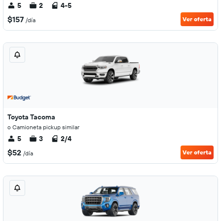
5
2
4-5
$157
Ver oferta
/día
Toyota Tacoma
o Camioneta pickup similar
5
3
2/4
$52
Ver oferta
/día