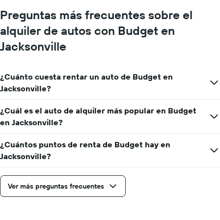
Y
Preguntas más frecuentes sobre el
que
indica
alquiler de autos con Budget en
el
precio
Jacksonville
promedio
de
un
¿Cuánto cuesta rentar un auto de Budget en
auto
Jacksonville?
de
renta
por
¿Cuál es el auto de alquiler más popular en Budget
día.
en Jacksonville?
¿Cuántos puntos de renta de Budget hay en
Jacksonville?
Ver más preguntas frecuentes