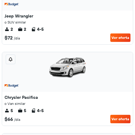
Jeep Wrangler
o SUV similar
2
2
4-5
$72
Ver oferta
/día
Chrysler Pacifica
o Van similar
5
5
4-5
$66
Ver oferta
/día