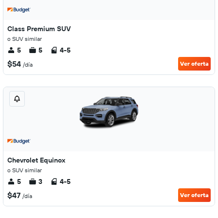
Class Premium SUV
o SUV similar
5
5
4-5
$54
Ver oferta
/día
Chevrolet Equinox
o SUV similar
5
3
4-5
$47
Ver oferta
/día