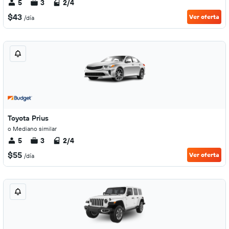
5
3
2/4
$43
Ver oferta
/día
Toyota Prius
o Mediano similar
5
3
2/4
$55
Ver oferta
/día