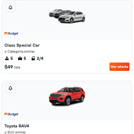
Class Special Car
o Categoría similar
5
5
2/4
$49
Ver oferta
/día
Toyota RAV4
o SUV similar