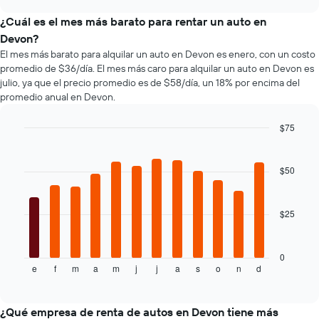
varía
chart
el
¿Cuál es el mes más barato para rentar un auto en
precio
Devon?
de
El mes más barato para alquilar un auto en Devon es enero, con un costo
un
promedio de $36/día. El mes más caro para alquilar un auto en Devon es
auto
julio, ya que el precio promedio es de $58/día, un 18% por encima del
de
promedio anual en Devon.
renta
a
medida
$75
que
Bar
Chart
se
graphic.
chart
with
acerca
$50
12
la
bars.
fecha
de
$25
El
la
siguiente
reserva.
gráfico
El
muestra
0
gráfico
e
f
m
a
m
j
j
a
s
o
n
d
el
End
muestra
of
precio
1
interactive
promedio
chart
eje
de
¿Qué empresa de renta de autos en Devon tiene más
X