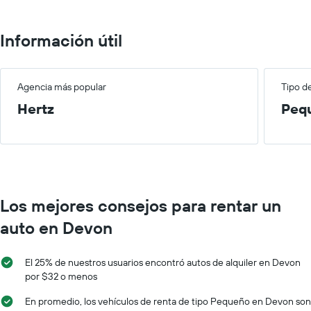
auto
más
que
de
sucursales.
indica
renta.
El
Información útil
el
gráfico
precio
muestra
promedio
1
de
eje
Agencia más popular
Tipo d
un
X
auto
Hertz
Peq
que
de
indica
renta
las
por
empresas
día.
de
renta
de
Los mejores consejos para rentar un
autos.
El
auto en Devon
gráfico
muestra
1
El 25% de nuestros usuarios encontró autos de alquiler en Devon
eje
por $32 o menos
Y
que
En promedio, los vehículos de renta de tipo Pequeño en Devon son