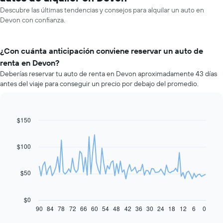
Descubre las últimas tendencias y consejos para alquilar un auto en
Devon con confianza.
¿Con cuánta anticipación conviene reservar un auto de
renta en Devon?
Deberías reservar tu auto de renta en Devon aproximadamente 43 días
antes del viaje para conseguir un precio por debajo del promedio.
$150
Line
Chart
graphic.
chart
with
91
$100
data
points.
$50
El
siguiente
gráfico
$0
muestra
90
84
78
72
66
60
54
48
42
36
30
24
18
12
6
0
End
of
cómo
interactive