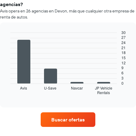
un
agencias?
que
auto
indica
Avis opera en 26 agencias en Devon, más que cualquier otra empresa de
de
la
renta de autos.
renta
cantidad
por
de
mes.
30
días
El
27
previos
Bar
Chart
gráfico
24
graphic.
chart
a
21
muestra
with
la
18
4
1
reserva.
15
bars.
eje
El
12
X
gráfico
9
El
que
6
muestra
siguiente
indica
3
1
gráfico
los
0
eje
muestra
Avis
U-Save
Navcar
JP Vehicle
meses
Y
Rentals
las
End
del
que
of
cuatro
año.
interactive
indica
empresas
chart
El
el
de
gráfico
precio
renta
muestra
Buscar ofertas
promedio
de
1
de
autos
eje
un
con
Y