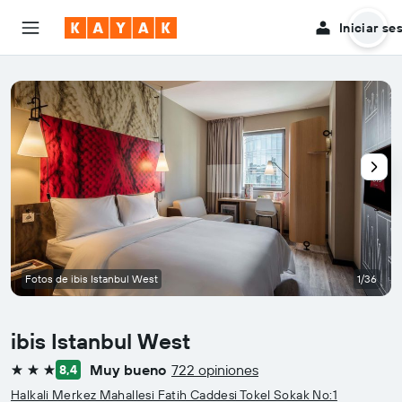
Iniciar se
Fotos de ibis Istanbul West
1/36
ibis Istanbul West
Muy bueno
722 opiniones
8,4
3 estrellas
Halkali Merkez Mahallesi Fatih Caddesi Tokel Sokak No:1