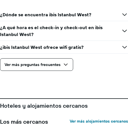
indica
los
¿Dónde se encuentra ibis Istanbul West?
días
de
la
¿A qué hora es el check-in y check-out en ibis
semana.
Istanbul West?
El
gráfico
¿ibis Istanbul West ofrece wifi gratis?
muestra
1
eje
Y
Ver más preguntas frecuentes
que
indica
el
precio
promedio
de
una
Hoteles y alojamientos cercanos
habitación
Los más cercanos
Ver más alojamientos cercanos