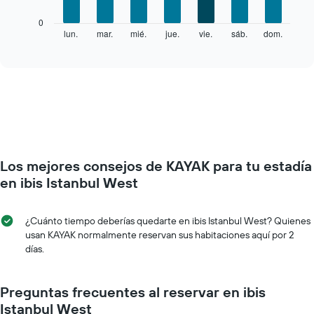
X
El
0
que
siguiente
lun.
mar.
mié.
jue.
vie.
sáb.
dom.
End
indica
of
gráfico
los
interactive
muestra
chart
meses.
el
El
precio
gráfico
promedio
muestra
de
1
una
eje
habitación
Y
por
que
Los mejores consejos de KAYAK para tu estadía
cada
indica
día
en ibis Istanbul West
el
de
precio
la
promedio
semana
¿Cuánto tiempo deberías quedarte en ibis Istanbul West? Quienes
de
El
usan KAYAK normalmente reservan sus habitaciones aquí por 2
una
gráfico
días.
habitación
muestra
1
eje
Preguntas frecuentes al reservar en ibis
X
Istanbul West
que