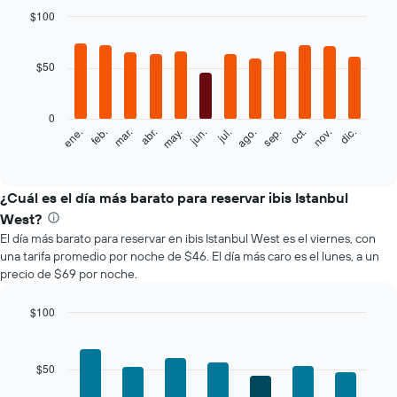
$100
Bar
Chart
graphic.
chart
with
$50
12
bars.
0
El
feb.
may.
ago.
nov.
mar.
jun.
sep.
dic.
ene.
abr.
jul.
oct.
siguiente
End
of
gráfico
interactive
muestra
chart
el
¿Cuál es el día más barato para reservar ibis Istanbul
precio
West?
promedio
El día más barato para reservar en ibis Istanbul West es el viernes, con
de
una tarifa promedio por noche de $46. El día más caro es el lunes, a un
una
precio de $69 por noche.
habitación
por
mes
$100
El
Bar
Chart
gráfico
graphic.
chart
with
muestra
$50
7
1
bars.
eje