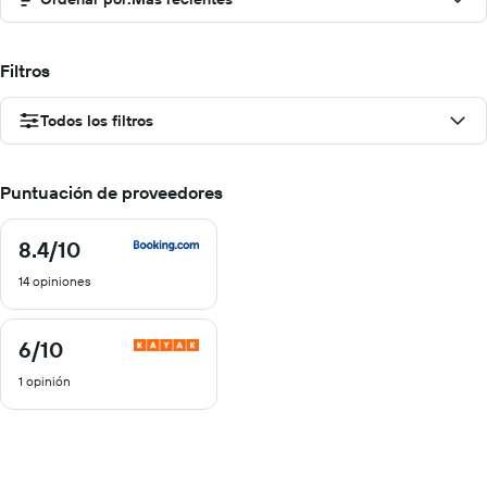
Filtros
Todos los filtros
Puntuación de proveedores
8.4
/10
8.4
de
14 opiniones
10
6
/10
6
de
1 opinión
10