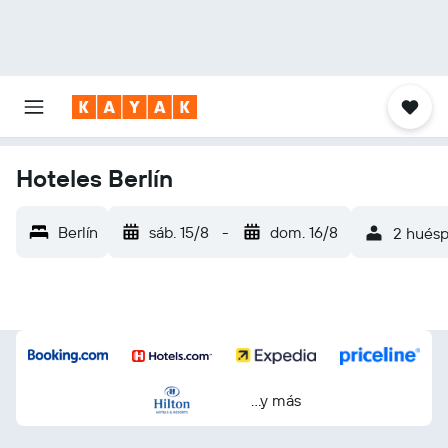
Hoteles Berlín
Berlín
sáb. 15/8
-
dom. 16/8
2 huésp
...y más