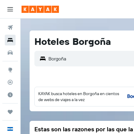
Vuelos
Hoteles Borgoña
Hoteles
Autos
Explore
Rastreador
KAYAK busca hoteles en Borgoña en cientos
Cuándo ir
de webs de viajes a la vez
Trips
Estas son las razones por las que l
Español