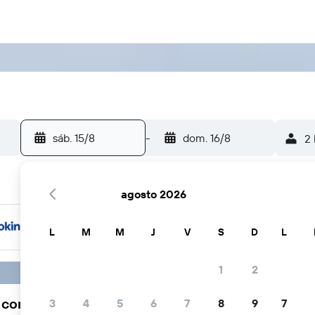
sáb. 15/8
-
dom. 16/8
2 
agosto 2026
L
M
M
J
V
S
D
L
1
2
a comunidad viajera elige KAYAK
3
4
5
6
7
8
9
7