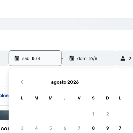
sáb. 15/8
-
dom. 16/8
2 
agosto 2026
L
M
M
J
V
S
D
L
1
2
a comunidad viajera elige KAYAK
3
4
5
6
7
8
9
7