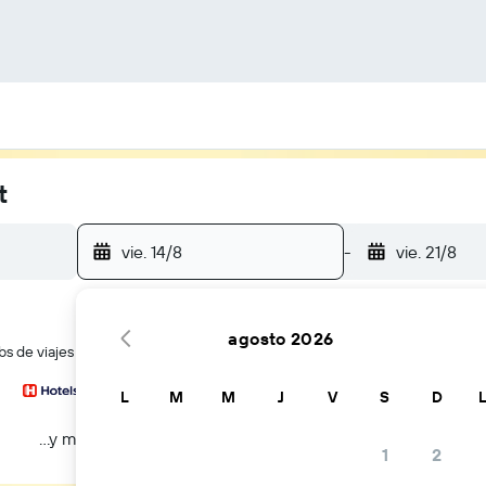
t
vie. 14/8
-
vie. 21/8
agosto 2026
 de viajes a la vez
L
M
M
J
V
S
D
...y más
1
2