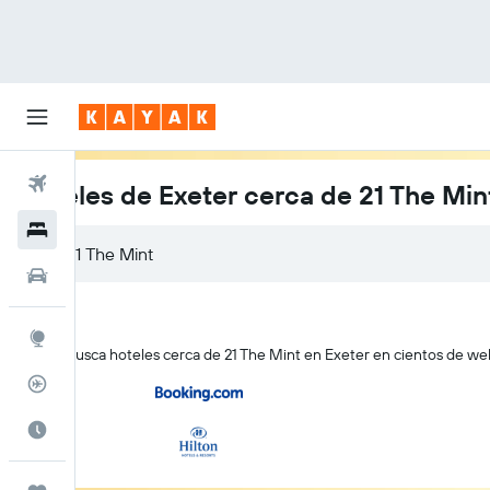
Vuelos
Hoteles de Exeter cerca de 21 The Min
Hoteles
Autos
Explore
KAYAK busca hoteles cerca de 21 The Mint en Exeter en cientos de webs
Rastreador
Cuándo ir