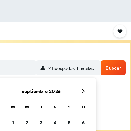
Buscar
2 huéspedes, 1 habitación
septiembre 2026
L
M
M
J
V
S
D
1
2
3
4
5
6