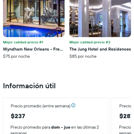
hoteles
3 días
por
estrellas.
El
gráfico
muestra
1
eje
Mejor calidad-precio #1
Mejor calidad-precio #2
X
Wyndham New Orleans - French Quarter
The Jung Hotel and Residences
que
$75 por noche
$85 por noche
indica
el
precio
promedio
de
Información útil
una
habitación
para
este
Precio promedio (entre semana)
Precio 
fin
de
$237
$287
semana,
calculado
Precio promedio para
dom - jue
en las últimas 2
Precio 
a
semanas.
semana