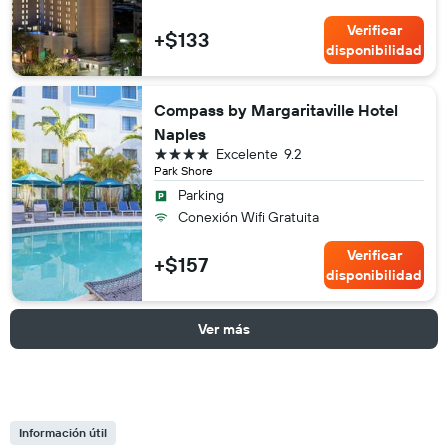
Verificar
+$133
disponibilidad
Compass by Margaritaville Hotel
Naples
4 estrellas
Excelente
9.2
Park Shore
Parking
Conexión Wifi Gratuita
Verificar
+$157
disponibilidad
Ver más
Información útil