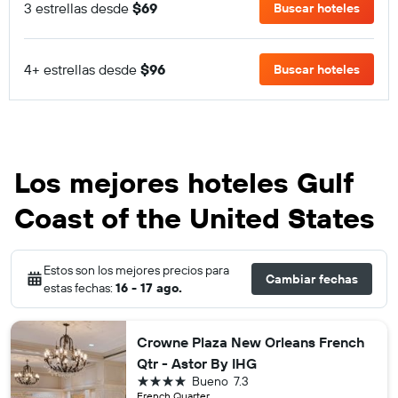
3 estrellas desde
$69
Buscar hoteles
4+ estrellas desde
$96
Buscar hoteles
Los mejores hoteles Gulf
Coast of the United States
Estos son los mejores precios para
Cambiar fechas
estas fechas:
16 - 17 ago.
Crowne Plaza New Orleans French
Qtr - Astor By IHG
4 estrellas
Bueno
7.3
French Quarter