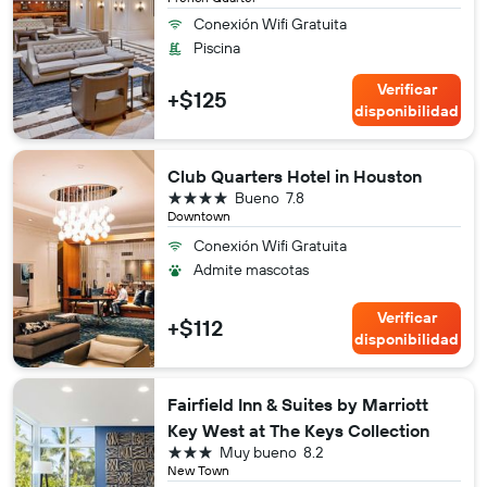
Conexión Wifi Gratuita
Piscina
Verificar
+$125
disponibilidad
Club Quarters Hotel in Houston
4 estrellas
Bueno
7.8
Downtown
Conexión Wifi Gratuita
Admite mascotas
Verificar
+$112
disponibilidad
Fairfield Inn & Suites by Marriott
Key West at The Keys Collection
3 estrellas
Muy bueno
8.2
New Town