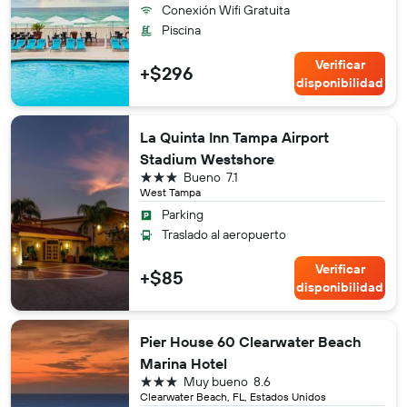
Conexión Wifi Gratuita
Piscina
Verificar
+$296
disponibilidad
La Quinta Inn Tampa Airport
Stadium Westshore
3 estrellas
Bueno
7.1
West Tampa
Parking
Traslado al aeropuerto
Verificar
+$85
disponibilidad
Pier House 60 Clearwater Beach
Marina Hotel
3 estrellas
Muy bueno
8.6
Clearwater Beach, FL, Estados Unidos