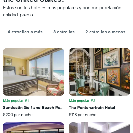
estrellas.
partir
El
Estos son los hoteles más populares y con mejor relación
de
gráfico
calidad-precio
los
muestra
últimos
1
3 días
eje
4 estrellas o más
3 estrellas
2 estrellas o menos
y
X
agrupado
que
por
indica
número
el
de
precio
estrellas
promedio
El
de
gráfico
una
muestra
habitación
1
para
eje
esta
X
noche,
que
Más popular #1
Más popular #2
calculado
indica
Sandestin Golf and Beach Resort
The Pontchartrain Hotel
a
las
partir
$200 por noche
$118 por noche
categorías
de
de
los
los
últimos