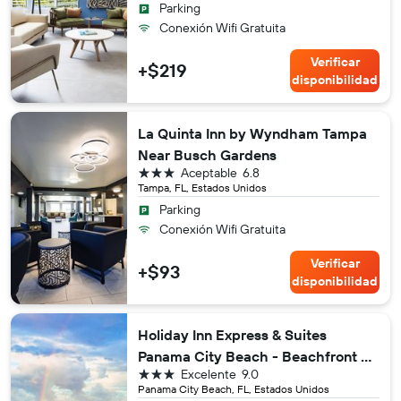
Parking
Conexión Wifi Gratuita
Verificar
+$219
disponibilidad
La Quinta Inn by Wyndham Tampa
Near Busch Gardens
3 estrellas
Aceptable
6.8
Tampa, FL, Estados Unidos
Parking
Conexión Wifi Gratuita
Verificar
+$93
disponibilidad
Holiday Inn Express & Suites
Panama City Beach - Beachfront By
3 estrellas
Excelente
9.0
IHG
Panama City Beach, FL, Estados Unidos