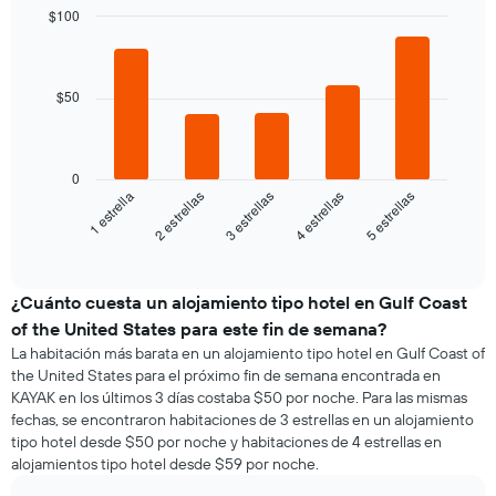
$100
Bar
Chart
graphic.
chart
with
5
$50
bars.
El
siguiente
0
gráfico
3 estrellas
5 estrellas
2 estrellas
4 estrellas
1 estrella
muestra
el
End
of
precio
interactive
promedio
chart
de
¿Cuánto cuesta un alojamiento tipo hotel en Gulf Coast
una
of the United States para este fin de semana?
habitación
La habitación más barata en un alojamiento tipo hotel en Gulf Coast of
para
the United States para el próximo fin de semana encontrada en
esta
KAYAK en los últimos 3 días costaba $50 por noche. Para las mismas
noche,
fechas, se encontraron habitaciones de 3 estrellas en un alojamiento
calculado
tipo hotel desde $50 por noche y habitaciones de 4 estrellas en
a
alojamientos tipo hotel desde $59 por noche.
partir
de