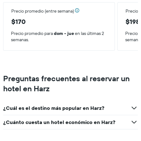
habitación
Precio promedio (entre semana)
Precio 
para
este
$170
$198
fin
de
Precio promedio para
dom - jue
en las últimas 2
Precio 
semana,
semanas.
semana
calculado
a
partir
de
los
últimos
Preguntas frecuentes al reservar un
3 días.
hotel en Harz
¿Cuál es el destino más popular en Harz?
¿Cuánto cuesta un hotel económico en Harz?