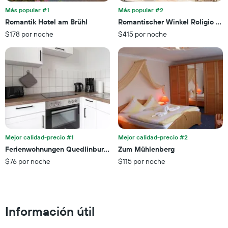
eje
esta
Más popular #1
Más popular #2
X
noche,
Romantik Hotel am Brühl
Romantischer Winkel Roligio & W
que
calculado
$178 por noche
$415 por noche
indica
a
las
partir
categorías
de
de
los
los
últimos
hoteles
3 días
por
estrellas.
El
gráfico
muestra
Mejor calidad-precio #1
Mejor calidad-precio #2
1
Ferienwohnungen Quedlinburg im Harz
Zum Mühlenberg
eje
X
$76 por noche
$115 por noche
que
indica
el
precio
Información útil
promedio
de
una