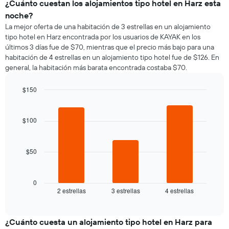
¿Cuánto cuestan los alojamientos tipo hotel en Harz esta
noche?
La mejor oferta de una habitación de 3 estrellas en un alojamiento
tipo hotel en Harz encontrada por los usuarios de KAYAK en los
últimos 3 días fue de $70, mientras que el precio más bajo para una
habitación de 4 estrellas en un alojamiento tipo hotel fue de $126. En
general, la habitación más barata encontrada costaba $70.
$150
Bar
Chart
graphic.
chart
with
$100
3
bars.
$50
El
siguiente
gráfico
muestra
0
2 estrellas
3 estrellas
4 estrellas
el
End
of
precio
interactive
promedio
chart
de
¿Cuánto cuesta un alojamiento tipo hotel en Harz para