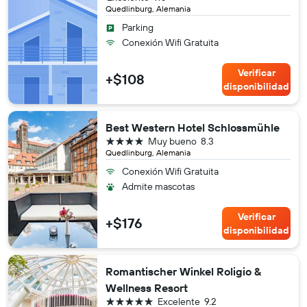
Quedlinburg, Alemania
Parking
Conexión Wifi Gratuita
Verificar
+$108
disponibilidad
Best Western Hotel Schlossmühle
4 estrellas
Muy bueno
8.3
Quedlinburg, Alemania
Conexión Wifi Gratuita
Admite mascotas
Verificar
+$176
disponibilidad
Romantischer Winkel Roligio &
Wellness Resort
5 estrellas
Excelente
9.2