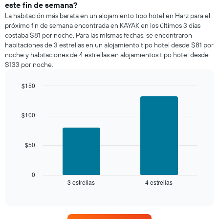
una
este fin de semana?
habitación
La habitación más barata en un alojamiento tipo hotel en Harz para el
para
próximo fin de semana encontrada en KAYAK en los últimos 3 días
esta
costaba $81 por noche. Para las mismas fechas, se encontraron
noche,
habitaciones de 3 estrellas en un alojamiento tipo hotel desde $81 por
calculado
noche y habitaciones de 4 estrellas en alojamientos tipo hotel desde
a
$133 por noche.
partir
de
los
$150
últimos
Bar
Chart
3 días
graphic.
chart
with
y
$100
2
agrupado
bars.
por
número
$50
El
de
siguiente
estrellas
gráfico
El
muestra
0
gráfico
3 estrellas
4 estrellas
el
End
muestra
of
precio
interactive
1
promedio
chart
eje
de
X