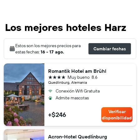
Los mejores hoteles Harz
Estos son los mejores precios para
Cambiar fechas
estas fechas:
16 - 17 ago.
Romantik Hotel am Brühl
4 estrellas
Muy bueno
8.6
Quedlinburg, Alemania
Conexión Wifi Gratuita
Admite mascotas
Verificar
+$246
disponibilidad
Acron-Hotel Quedlinburg