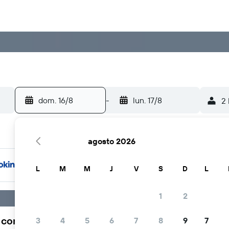
dom. 16/8
-
lun. 17/8
2 
agosto 2026
L
M
M
J
V
S
D
L
1
2
a comunidad viajera elige KAYAK
3
4
5
6
7
8
9
7