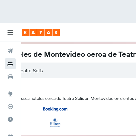
Vuelos
Hoteles de Montevideo cerca de Teatr
Hoteles
Autos
Explore
KAYAK busca hoteles cerca de Teatro Solís en Montevideo en cientos d
Rastreador
Cuándo ir