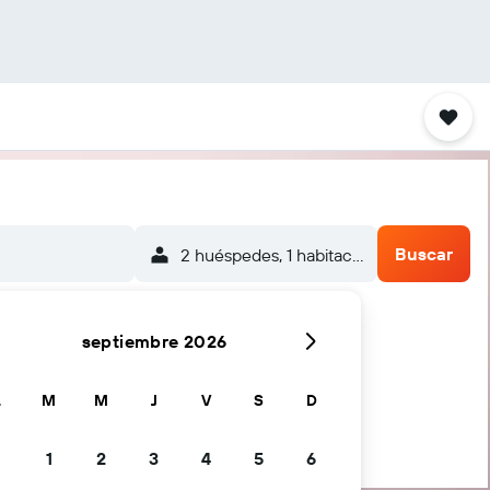
Buscar
2 huéspedes, 1 habitación
septiembre 2026
L
M
M
J
V
S
D
1
2
3
4
5
6