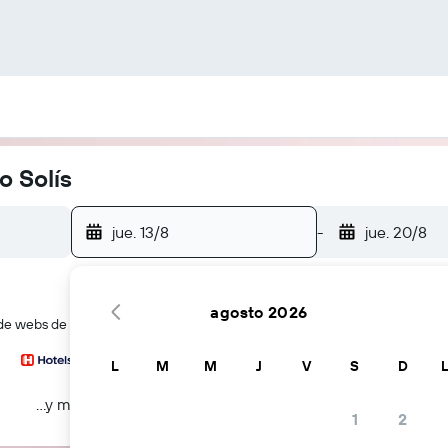
o Solís
jue. 13/8
-
jue. 20/8
agosto 2026
e webs de viajes a la vez
L
M
M
J
V
S
D
...y más
1
2