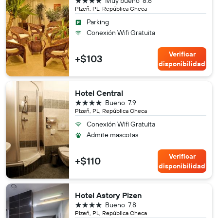
Muy bueno
8.6
Plzeň, PL, República Checa
Parking
Conexión Wifi Gratuita
Verificar
+$103
disponibilidad
Hotel Central
4 estrellas
Bueno
7.9
Plzeň, PL, República Checa
Conexión Wifi Gratuita
Admite mascotas
Verificar
+$110
disponibilidad
Hotel Astory Plzen
4 estrellas
Bueno
7.8
Plzeň, PL, República Checa