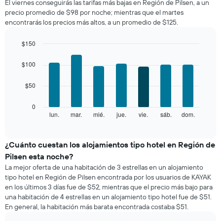
El viernes conseguirás las tarifas más bajas en Región de Pilsen, a un
de
precio promedio de $98 por noche; mientras que el martes
una
encontrarás los precios más altos, a un promedio de $125.
habitación
por
mes
$150
El
Bar
Chart
gráfico
graphic.
chart
$100
with
muestra
7
1
$50
bars.
eje
X
El
0
que
siguiente
lun.
mar.
mié.
jue.
vie.
sáb.
dom.
End
indica
of
gráfico
los
interactive
muestra
chart
meses.
el
¿Cuánto cuestan los alojamientos tipo hotel en Región de
El
precio
gráfico
Pilsen esta noche?
promedio
muestra
La mejor oferta de una habitación de 3 estrellas en un alojamiento
de
1
tipo hotel en Región de Pilsen encontrada por los usuarios de KAYAK
una
eje
en los últimos 3 días fue de $52, mientras que el precio más bajo para
habitación
Y
una habitación de 4 estrellas en un alojamiento tipo hotel fue de $51.
por
que
En general, la habitación más barata encontrada costaba $51.
cada
indica
día