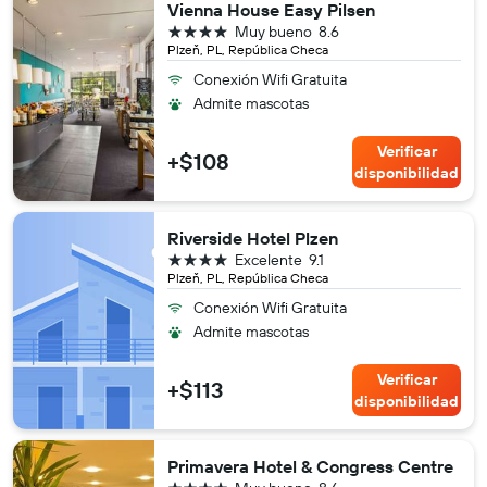
Vienna House Easy Pilsen
4 estrellas
Muy bueno
8.6
Plzeň, PL, República Checa
Conexión Wifi Gratuita
Admite mascotas
Verificar
+$108
disponibilidad
Riverside Hotel Plzen
4 estrellas
Excelente
9.1
Plzeň, PL, República Checa
Conexión Wifi Gratuita
Admite mascotas
Verificar
+$113
disponibilidad
Primavera Hotel & Congress Centre
4 estrellas