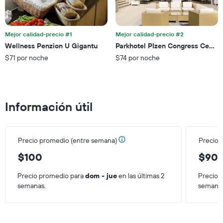
Y
partir
que
de
indica
los
el
últimos
Mejor calidad-precio #1
Mejor calidad-precio #2
precio
3 días.
Wellness Penzion U Gigantu
Parkhotel Plzen Congress Center
promedio
$71 por noche
$74 por noche
de
una
habitación
Información útil
Precio promedio (entre semana)
Precio 
$100
$90
Precio promedio para
dom - jue
en las últimas 2
Precio 
semanas.
semana