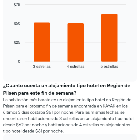
el
de
$75
precio
la
Bar
promedio
Chart
semana
graphic.
chart
de
El
with
$50
una
3
gráfico
habitación
bars.
muestra
1
$25
El
eje
siguiente
X
gráfico
que
muestra
0
indica
3 estrellas
4 estrellas
5 estrellas
el
End
los
of
precio
días
interactive
promedio
chart
de
de
¿Cuánto cuesta un alojamiento tipo hotel en Región de
la
una
semana.
Pilsen para este fin de semana?
habitación
El
La habitación más barata en un alojamiento tipo hotel en Región de
para
gráfico
Pilsen para el próximo fin de semana encontrada en KAYAK en los
esta
muestra
últimos 3 días costaba $61 por noche. Para las mismas fechas, se
noche,
1
encontraron habitaciones de 3 estrellas en un alojamiento tipo hotel
calculado
eje
desde $62 por noche y habitaciones de 4 estrellas en alojamientos
a
Y
tipo hotel desde $61 por noche.
partir
que
de