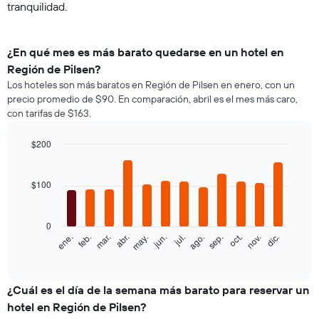
tranquilidad.
¿En qué mes es más barato quedarse en un hotel en
Región de Pilsen?
Los hoteles son más baratos en Región de Pilsen en enero, con un
precio promedio de $90. En comparación, abril es el mes más caro,
con tarifas de $163.
$200
Bar
Chart
graphic.
chart
with
$100
12
bars.
0
El
feb.
may.
ago.
nov.
ene.
abr.
jul.
oct.
mar.
jun.
sep.
dic.
siguiente
End
of
gráfico
interactive
muestra
chart
el
¿Cuál es el día de la semana más barato para reservar un
precio
hotel en Región de Pilsen?
promedio