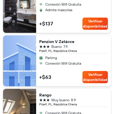
Conexión Wifi Gratuita
Admite mascotas
Verificar
+$137
disponibilidad
Penzion V Zatácce
3 estrellas
Bueno
7.9
Plzeň, PL, República Checa
Parking
Conexión Wifi Gratuita
Verificar
+$63
disponibilidad
Rango
3 estrellas
Muy bueno
8.9
Plzeň, PL, República Checa
Conexión Wifi Gratuita