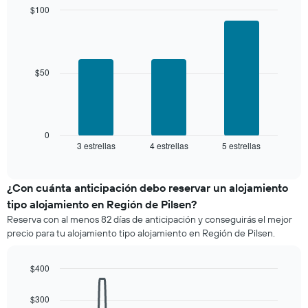
indica
los
$100
el
últimos
Bar
precio
Chart
3 días
graphic.
chart
promedio
with
y
de
3
agrupado
una
bars.
$50
por
habitación
número
El
de
siguiente
estrellas
gráfico
El
muestra
0
gráfico
3 estrellas
4 estrellas
5 estrellas
el
End
muestra
of
precio
interactive
1
promedio
chart
eje
de
¿Con cuánta anticipación debo reservar un alojamiento
X
una
tipo alojamiento en Región de Pilsen?
que
habitación
indica
Reserva con al menos 82 días de anticipación y conseguirás el mejor
para
las
precio para tu alojamiento tipo alojamiento en Región de Pilsen.
este
categorías
fin
de
de
$400
los
semana,
hoteles
Line
Chart
calculado
graphic.
chart
por
$300
a
with