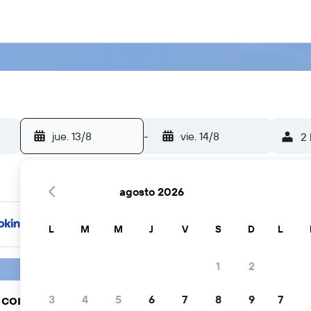
jue. 13/8
-
vie. 14/8
2 
agosto 2026
L
M
M
J
V
S
D
L
1
2
a comunidad viajera elige KAYAK
3
4
5
6
7
8
9
7