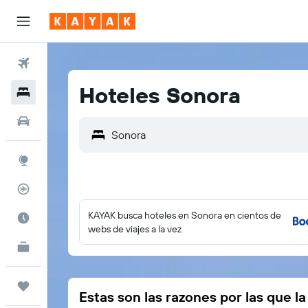
Vuelos
Hoteles Sonora
Hoteles
Autos
Explore
Rastreador
KAYAK busca hoteles en Sonora en cientos de
Cuándo ir
webs de viajes a la vez
KAYAK for Business
NUEVO
Trips
Estas son las razones por las que l