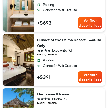
Parking
Conexión Wifi Gratuita
Verificar
+$693
disponibilidad
Sunset at the Palms Resort - Adults
Only
4 estrellas
Excelente
9.1
Negril, Jamaica
Parking
Conexión Wifi Gratuita
Verificar
+$391
disponibilidad
Hedonism II Resort
4 estrellas
Bueno
7.9
Negril, Jamaica