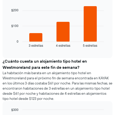
promedio
Chart
semana
graphic.
chart
de
El
with
$200
una
3
gráfico
habitación
bars.
muestra
1
$100
El
eje
siguiente
X
gráfico
que
muestra
0
indica
3 estrellas
4 estrellas
5 estrellas
el
End
los
of
precio
días
interactive
promedio
chart
de
de
¿Cuánto cuesta un alojamiento tipo hotel en
la
una
semana.
Westmoreland para este fin de semana?
habitación
El
La habitación más barata en un alojamiento tipo hotel en
para
gráfico
Westmoreland para el próximo fin de semana encontrada en KAYAK
esta
muestra
en los últimos 3 días costaba $61 por noche. Para las mismas fechas, se
noche,
1
encontraron habitaciones de 3 estrellas en un alojamiento tipo hotel
calculado
eje
desde $61 por noche y habitaciones de 4 estrellas en alojamientos
a
Y
tipo hotel desde $123 por noche.
partir
que
de
indica
los
$300
el
últimos
Bar