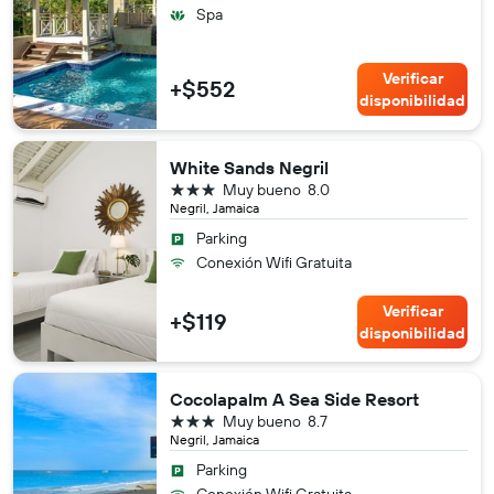
Spa
Verificar
+$552
disponibilidad
White Sands Negril
3 estrellas
Muy bueno
8.0
Negril, Jamaica
Parking
Conexión Wifi Gratuita
Verificar
+$119
disponibilidad
Cocolapalm A Sea Side Resort
3 estrellas
Muy bueno
8.7
Negril, Jamaica
Parking
Conexión Wifi Gratuita