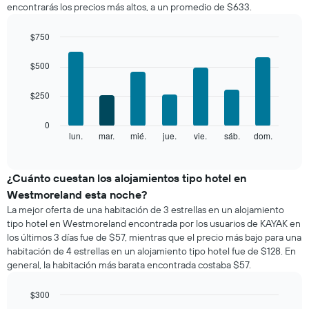
encontrarás los precios más altos, a un promedio de $633.
habitación
por
mes
$750
El
Bar
Chart
gráfico
graphic.
chart
$500
with
muestra
7
1
$250
bars.
eje
X
El
0
que
siguiente
lun.
mar.
mié.
jue.
vie.
sáb.
dom.
End
indica
of
gráfico
los
interactive
muestra
chart
meses.
el
¿Cuánto cuestan los alojamientos tipo hotel en
El
precio
gráfico
Westmoreland esta noche?
promedio
muestra
La mejor oferta de una habitación de 3 estrellas en un alojamiento
de
1
tipo hotel en Westmoreland encontrada por los usuarios de KAYAK en
una
eje
los últimos 3 días fue de $57, mientras que el precio más bajo para una
habitación
Y
habitación de 4 estrellas en un alojamiento tipo hotel fue de $128. En
por
que
general, la habitación más barata encontrada costaba $57.
cada
indica
día
el
de
$300
precio
la
Bar