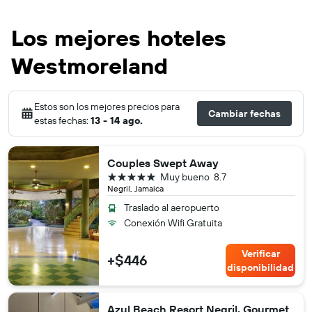
Los mejores hoteles
Westmoreland
Estos son los mejores precios para
Cambiar fechas
estas fechas:
13 - 14 ago.
Couples Swept Away
5 estrellas
Muy bueno
8.7
Negril, Jamaica
Traslado al aeropuerto
Conexión Wifi Gratuita
Verificar
+$446
disponibilidad
Azul Beach Resort Negril, Gourmet