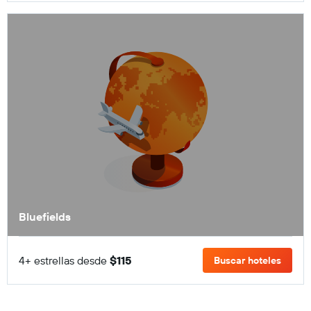
Bluefields
4+ estrellas desde
$115
Buscar hoteles