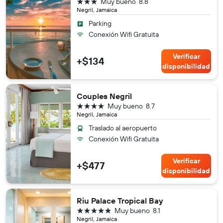
3 estrellas
Muy bueno
8.8
Negril, Jamaica
Parking
Conexión Wifi Gratuita
Verificar
+$134
disponibilidad
Couples Negril
4 estrellas
Muy bueno
8.7
Negril, Jamaica
Traslado al aeropuerto
Conexión Wifi Gratuita
Verificar
+$477
disponibilidad
Riu Palace Tropical Bay
5 estrellas
Muy bueno
8.1
Negril, Jamaica