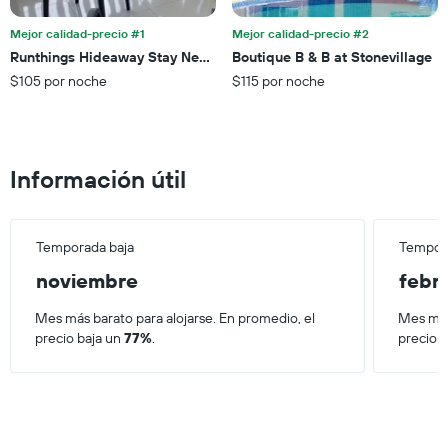
indica
los
el
últimos
Mejor calidad-precio #1
Mejor calidad-precio #2
precio
3 días.
Runthings Hideaway Stay Negril
Boutique B & B at Stonevillage
promedio
$105 por noche
$115 por noche
de
una
habitación
Información útil
Temporada baja
Tempora
noviembre
febr
Mes más barato para alojarse. En promedio, el
Mes más
precio baja un
77%
.
precio 