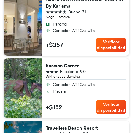
By Karisma
5 estrellas
Bueno
7.1
Negril, Jamaica
Parking
Conexión Wifi Gratuita
Verificar
+$357
disponibilidad
Kassion Corner
3 estrellas
Excelente
9.0
Whitehouse, Jamaica
Conexión Wifi Gratuita
Piscina
Verificar
+$152
disponibilidad
Travellers Beach Resort