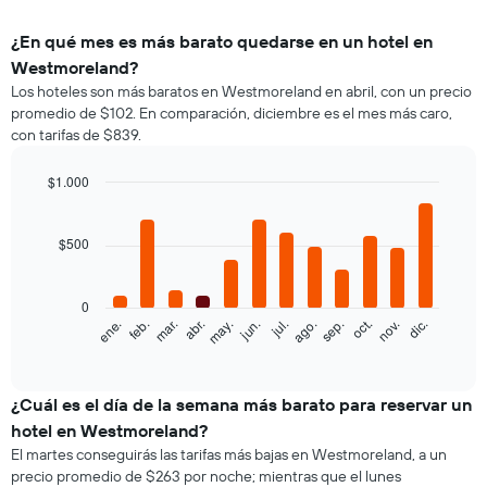
¿En qué mes es más barato quedarse en un hotel en
Westmoreland?
Los hoteles son más baratos en Westmoreland en abril, con un precio
promedio de $102. En comparación, diciembre es el mes más caro,
con tarifas de $839.
$1.000
Bar
Chart
graphic.
chart
with
$500
12
bars.
0
El
feb.
may.
ago.
nov.
mar.
jun.
sep.
dic.
ene.
abr.
jul.
oct.
siguiente
End
of
gráfico
interactive
muestra
chart
el
¿Cuál es el día de la semana más barato para reservar un
precio
hotel en Westmoreland?
promedio
El martes conseguirás las tarifas más bajas en Westmoreland, a un
de
precio promedio de $263 por noche; mientras que el lunes
una