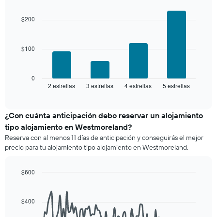
precio
Chart
3 días
graphic.
chart
promedio
with
y
$200
de
4
agrupado
una
bars.
por
habitación
número
$100
El
de
siguiente
estrellas
gráfico
El
muestra
0
gráfico
2 estrellas
3 estrellas
4 estrellas
5 estrellas
el
End
muestra
of
precio
interactive
1
promedio
chart
eje
de
¿Con cuánta anticipación debo reservar un alojamiento
X
una
tipo alojamiento en Westmoreland?
que
habitación
indica
Reserva con al menos 11 días de anticipación y conseguirás el mejor
para
las
precio para tu alojamiento tipo alojamiento en Westmoreland.
este
categorías
fin
de
de
$600
los
semana,
hoteles
Line
Chart
calculado
graphic.
chart
por
a
with
estrellas.
$400
90
partir
El
data
de