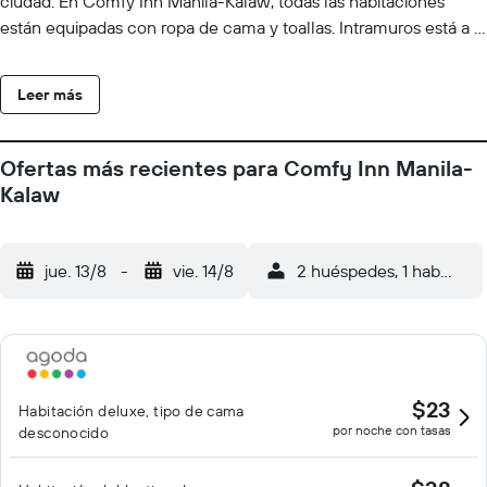
ciudad. En Comfy Inn Manila-Kalaw, todas las habitaciones
están equipadas con ropa de cama y toallas. Intramuros está a 3
km del alojamiento, y Centro Comercial Robinsons Place Manila
está a 3,7 km. El aeropuerto (Aeropuerto internacional Ninoy
Leer más
Aquino) está a 12 km, y el alojamiento ofrece servicio de traslado
de pago para ir o volver del aeropuerto.
Ofertas más recientes para Comfy Inn Manila-
Kalaw
jue. 13/8
-
vie. 14/8
2 huéspedes, 1 habitació
$23
Habitación deluxe, tipo de cama
por noche con tasas
desconocido