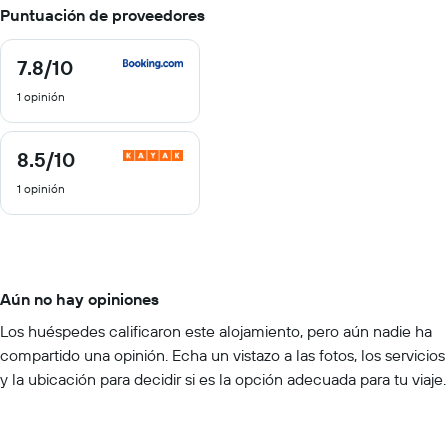
Puntuación de proveedores
7.8
/10
7.8
de
1 opinión
10
8.5
/10
8.5
de
1 opinión
10
Aún no hay opiniones
Los huéspedes calificaron este alojamiento, pero aún nadie ha
compartido una opinión. Echa un vistazo a las fotos, los servicios
y la ubicación para decidir si es la opción adecuada para tu viaje.