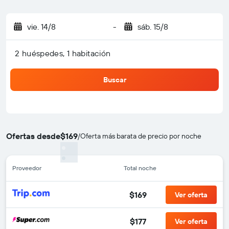
vie. 14/8
-
sáb. 15/8
2 huéspedes, 1 habitación
Buscar
Ofertas desde
$169
/
Oferta más barata de precio por noche
Proveedor
Total noche
$169
Ver oferta
$177
Ver oferta