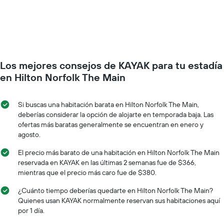
días
precio
de
de
la
una
semana.
habitación
El
a
gráfico
medida
muestra
Los mejores consejos de KAYAK para tu estadía
que
1
se
en Hilton Norfolk The Main
eje
acerca
Y
la
que
fecha
Si buscas una habitación barata en Hilton Norfolk The Main,
indica
de
deberías considerar la opción de alojarte en temporada baja. Las
el
la
ofertas más baratas generalmente se encuentran en enero y
precio
estadía
agosto.
promedio
El
de
gráfico
El precio más barato de una habitación en Hilton Norfolk The Main
una
muestra
reservada en KAYAK en las últimas 2 semanas fue de $366,
habitación
1
mientras que el precio más caro fue de $380.
eje
X
¿Cuánto tiempo deberías quedarte en Hilton Norfolk The Main?
que
Quienes usan KAYAK normalmente reservan sus habitaciones aquí
indica
por 1 día.
la