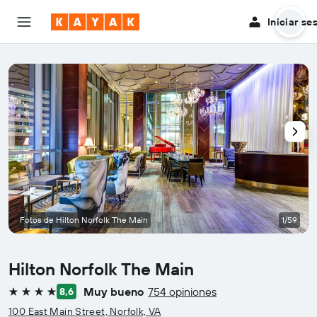
Iniciar se
Fotos de Hilton Norfolk The Main
1/59
Hilton Norfolk The Main
Muy bueno
754 opiniones
8,6
4 estrellas
100 East Main Street, Norfolk, VA