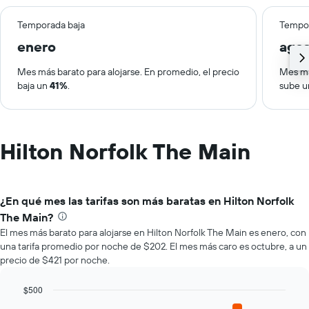
Temporada baja
Tempor
enero
ago
Mes más barato para alojarse. En promedio, el precio
Mes má
baja un
41%
.
sube 
Hilton Norfolk The Main
¿En qué mes las tarifas son más baratas en Hilton Norfolk
The Main?
El mes más barato para alojarse en Hilton Norfolk The Main es enero, con
una tarifa promedio por noche de $202. El mes más caro es octubre, a un
precio de $421 por noche.
$500
Bar
Chart