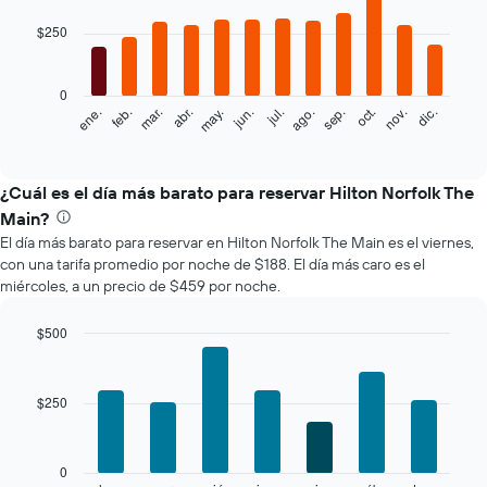
graphic.
chart
with
$250
12
bars.
0
El
feb.
may.
ago.
nov.
mar.
jun.
sep.
dic.
ene.
abr.
jul.
oct.
siguiente
End
of
gráfico
interactive
muestra
chart
el
¿Cuál es el día más barato para reservar Hilton Norfolk The
precio
Main?
promedio
El día más barato para reservar en Hilton Norfolk The Main es el viernes,
de
con una tarifa promedio por noche de $188. El día más caro es el
una
miércoles, a un precio de $459 por noche.
habitación
por
mes
$500
El
Bar
Chart
gráfico
graphic.
chart
with
muestra
$250
7
1
bars.
eje
X
El
0
que