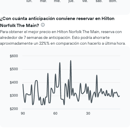
siguiente
lun.
mar.
mié.
jue.
vie.
sáb.
dom.
End
indica
of
gráfico
los
interactive
muestra
chart
meses.
el
¿Con cuánta anticipación conviene reservar en Hilton
El
precio
gráfico
Norfolk The Main?
promedio
muestra
Para obtener el mejor precio en Hilton Norfolk The Main, reserva con
de
1
alrededor de 7 semanas de anticipación. Esto podría ahorrarte
una
eje
aproximadamente un 22%% en comparación con hacerlo a última hora.
habitación
Y
por
que
cada
$600
indica
día
Line
Chart
el
de
graphic.
chart
precio
$500
with
la
promedio
90
semana
de
data
$400
El
una
points.
gráfico
habitación
muestra
$300
El
1
siguiente
eje
cuadro
$200
X
muestra
90
60
30
End
que
of
cómo
interactive
indica
varía
chart
los
el