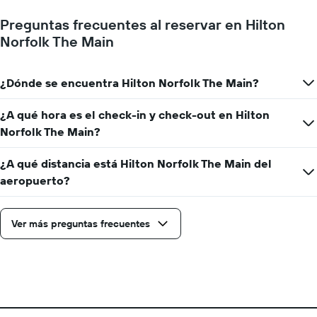
cantidad
de
Preguntas frecuentes al reservar en Hilton
días
Norfolk The Main
que
faltan
para
¿Dónde se encuentra Hilton Norfolk The Main?
la
estadía
El
¿A qué hora es el check-in y check-out en Hilton
gráfico
Norfolk The Main?
muestra
1
¿A qué distancia está Hilton Norfolk The Main del
eje
Y
aeropuerto?
que
indica
el
Ver más preguntas frecuentes
precio
promedio
de
una
habitación