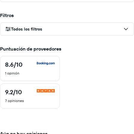
Filtros
Todos los filtros
Puntuación de proveedores
8.6
/10
8.6
de
1 opinión
10
9.2
/10
9.2
de
7 opiniones
10
Aún no hay opiniones