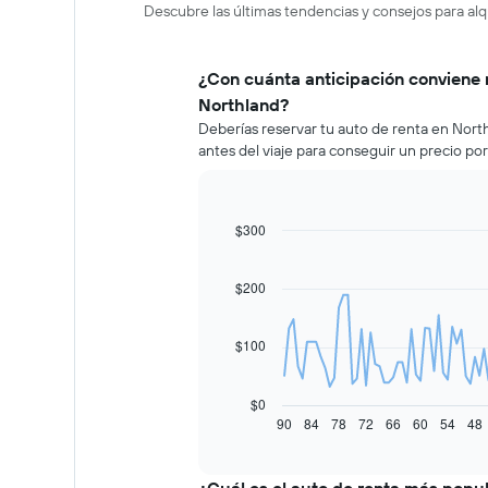
Descubre las últimas tendencias y consejos para alq
¿Con cuánta anticipación conviene 
Northland?
Deberías reservar tu auto de renta en Nor
antes del viaje para conseguir un precio po
$300
Line
Chart
graphic.
chart
with
91
$200
data
points.
$100
El
siguiente
gráfico
$0
muestra
90
84
78
72
66
60
54
48
End
of
cómo
interactive
varía
chart
el