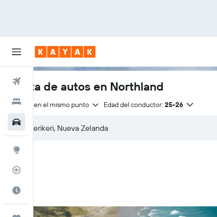
Vuelos
Renta de autos en Northland
Hoteles
Entrega en el mismo punto
Edad del conductor:
25-26
Autos
Explore
Rastreador
Cuándo ir