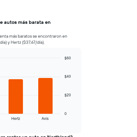
de autos más barata en
e renta más baratos se encontraron en
ía) y Hertz ($37,67/día).
$60
$40
$20
0
Hertz
Avis