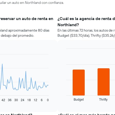
uilar un auto en Northland con confianza.
reservar un auto de renta en
¿Cuál es la agencia de renta 
Northland?
thland aproximadamente 80 días
En las últimas 72 horas, los autos d
r debajo del promedio.
Budget ($33,70/día), Thrifty ($35,26/d
Bar
Chart
graphic.
chart
with
4
bars.
El
siguiente
gráfico
muestra
Budget
Thrifty
las
42
36
30
24
18
12
6
0
End
of
cuatro
interactive
empresas
chart
de