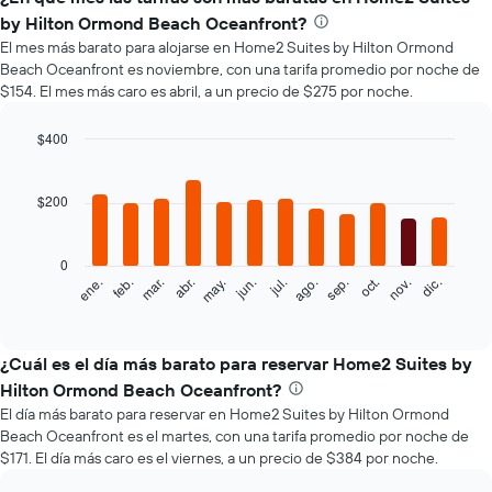
by Hilton Ormond Beach Oceanfront?
El mes más barato para alojarse en Home2 Suites by Hilton Ormond
Beach Oceanfront es noviembre, con una tarifa promedio por noche de
$154. El mes más caro es abril, a un precio de $275 por noche.
$400
Bar
Chart
graphic.
chart
with
$200
12
bars.
0
El
feb.
may.
ago.
nov.
mar.
jun.
sep.
dic.
ene.
abr.
jul.
oct.
siguiente
End
of
gráfico
interactive
muestra
chart
el
¿Cuál es el día más barato para reservar Home2 Suites by
precio
Hilton Ormond Beach Oceanfront?
promedio
El día más barato para reservar en Home2 Suites by Hilton Ormond
de
Beach Oceanfront es el martes, con una tarifa promedio por noche de
una
$171. El día más caro es el viernes, a un precio de $384 por noche.
habitación
por