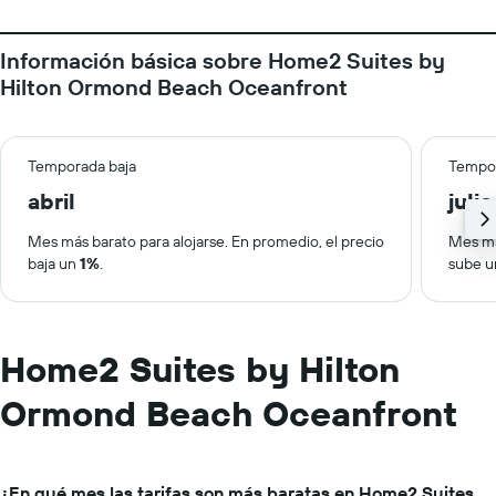
Información básica sobre Home2 Suites by
Hilton Ormond Beach Oceanfront
Temporada baja
Tempor
abril
julio
Mes más barato para alojarse. En promedio, el precio
Mes má
baja un
1%
.
sube 
Home2 Suites by Hilton
Ormond Beach Oceanfront
¿En qué mes las tarifas son más baratas en Home2 Suites