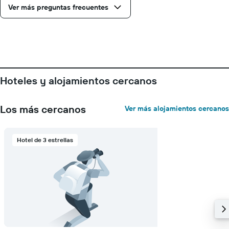
Ver más preguntas frecuentes
indica
el
precio
promedio
de
una
habitación
Hoteles y alojamientos cercanos
Los más cercanos
Ver más alojamientos cercanos
Hotel de 3 estrellas