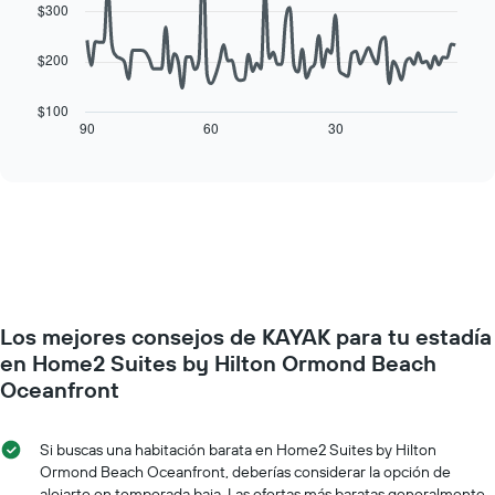
una
data
$300
gráfico
habitación
points.
muestra
1
$200
El
eje
siguiente
X
cuadro
$100
que
muestra
90
60
30
End
indica
of
cómo
los
interactive
varía
chart
días
el
de
precio
la
de
semana.
una
El
habitación
gráfico
a
muestra
medida
1
Los mejores consejos de KAYAK para tu estadía
que
eje
se
en Home2 Suites by Hilton Ormond Beach
Y
acerca
Oceanfront
que
la
indica
fecha
el
de
Si buscas una habitación barata en Home2 Suites by Hilton
precio
la
Ormond Beach Oceanfront, deberías considerar la opción de
promedio
estadía
alojarte en temporada baja. Las ofertas más baratas generalmente