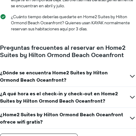
de
El
una
se encuentran en abril y julio.
gráfico
habitación
muestra
¿Cuánto tiempo deberías quedarte en Home2 Suites by Hilton
1
Ormond Beach Oceanfront? Quienes usan KAYAK normalmente
eje
reservan sus habitaciones aquí por 3 días.
X
que
indica
Preguntas frecuentes al reservar en Home2
la
Suites by Hilton Ormond Beach Oceanfront
cantidad
de
días
que
¿Dónde se encuentra Home2 Suites by Hilton
faltan
Ormond Beach Oceanfront?
para
la
¿A qué hora es el check-in y check-out en Home2
estadía
Suites by Hilton Ormond Beach Oceanfront?
El
gráfico
muestra
¿Home2 Suites by Hilton Ormond Beach Oceanfront
1
ofrece wifi gratis?
eje
Y
que