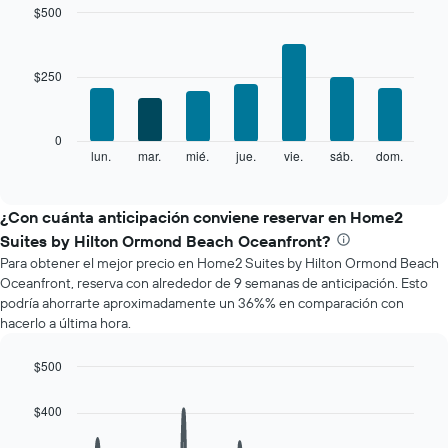
mes
$500
El
Bar
Chart
gráfico
graphic.
chart
with
muestra
$250
7
1
bars.
eje
X
El
0
que
siguiente
lun.
mar.
mié.
jue.
vie.
sáb.
dom.
End
indica
of
gráfico
los
interactive
muestra
chart
meses.
el
¿Con cuánta anticipación conviene reservar en Home2
El
precio
gráfico
Suites by Hilton Ormond Beach Oceanfront?
promedio
muestra
Para obtener el mejor precio en Home2 Suites by Hilton Ormond Beach
de
1
Oceanfront, reserva con alrededor de 9 semanas de anticipación. Esto
una
eje
podría ahorrarte aproximadamente un 36%% en comparación con
habitación
Y
hacerlo a última hora.
por
que
cada
indica
día
$500
el
de
Line
Chart
precio
la
graphic.
chart
promedio
$400
with
semana
de
90
El