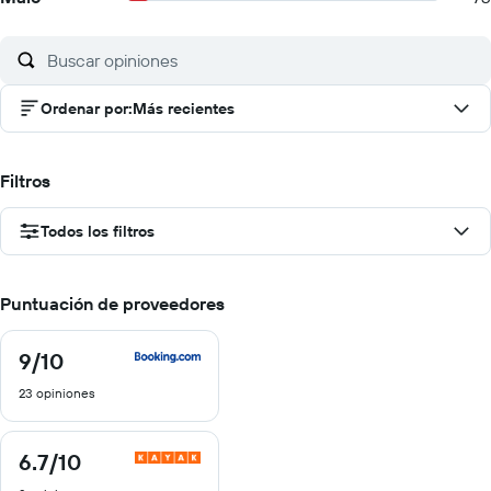
Ordenar por
:
Más recientes
Filtros
Todos los filtros
Puntuación de proveedores
9
/10
9
de
23 opiniones
10
6.7
/10
6.7
de