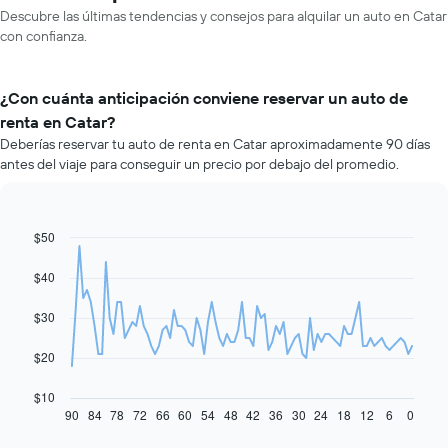
Descubre las últimas tendencias y consejos para alquilar un auto en Catar
con confianza.
¿Con cuánta anticipación conviene reservar un auto de
renta en Catar?
Deberías reservar tu auto de renta en Catar aproximadamente 90 días
antes del viaje para conseguir un precio por debajo del promedio.
$50
Line
Chart
graphic.
chart
with
$40
91
data
$30
points.
El
$20
siguiente
gráfico
$10
muestra
90
84
78
72
66
60
54
48
42
36
30
24
18
12
6
0
End
of
cómo
interactive