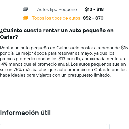
precio
interactive
axis
chart
más
Autos tipo Pequeño
$13 - $18
displaying
barato
categories.
Todos los tipos de autos
$52 - $70
de
Range:
un
14
auto
¿Cuánto cuesta rentar un auto pequeño en
categories.
de
Catar?
The
renta
chart
por
Rentar un auto pequeño en Catar suele costar alrededor de $15
has
empresa.
por día. La mejor época para reservar es mayo, ya que los
1
precios promedio rondan los $13 por día, aproximadamente un
Y
14% menos que el promedio anual. Los autos pequeños suelen
axis
ser un 75% más baratos que auto promedio en Catar, lo que los
displaying
hace ideales para viajeros con un presupuesto limitado.
values.
Range:
0
to
75.
Información útil