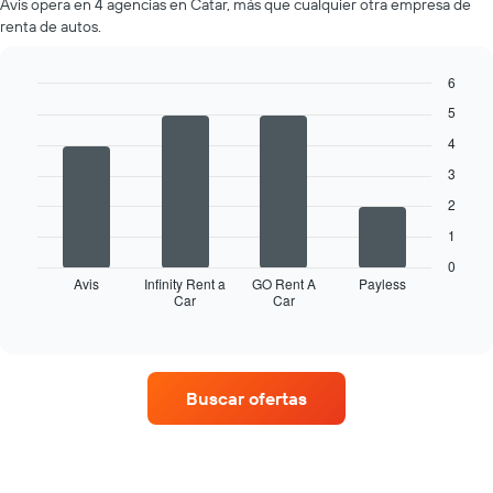
Avis opera en 4 agencias en Catar, más que cualquier otra empresa de
de
de
renta de autos.
renta
renta.
por
mes.
6
El
Bar
Chart
5
gráfico
graphic.
chart
muestra
with
4
4
1
3
bars.
eje
X
2
El
que
1
siguiente
indica
gráfico
los
0
muestra
Avis
Infinity Rent a
GO Rent A
Payless
meses
Car
Car
las
End
del
of
cuatro
año.
interactive
empresas
chart
El
de
gráfico
renta
muestra
Buscar ofertas
de
1
autos
eje
con
Y
más
que
sucursales.