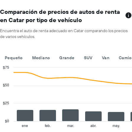
indica
El
el
gráfico
Comparación de precios de autos de renta
precio
muestra
promedio
en Catar por tipo de vehículo
1
de
eje
un
Encuentra el auto de renta adecuado en Catar comparando los precios
X
auto
de varios vehículos.
que
de
indica
renta
las
por
empresas
día.
Pequeño
Mediano
Grande
SUV
Van
Camio
de
renta
$75
de
Combination
Chart
autos.
graphic.
chart
with
El
$50
2
gráfico
data
muestra
series.
1
$25
eje
The
Y
chart
que
has
$0
indica
1
ene
feb.
mar.
abr.
may.
End
el
of
X