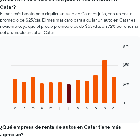
que
autos
Catar?
indica
más
El mes más barato para alquilar un auto en Catar es julio, con un costo
la
populares.
promedio de $25/día. El mes más caro para alquilar un auto en Catar es
cantidad
noviembre, ya que el precio promedio es de $58/día, un 72% por encima
de
del promedio anual en Catar.
días
previos
a
$75
la
Bar
Chart
reserva.
graphic.
chart
El
with
$50
12
gráfico
bars.
muestra
1
$25
El
eje
siguiente
Y
gráfico
que
muestra
0
indica
e
f
m
a
m
j
j
a
s
o
n
d
el
End
el
of
precio
precio
interactive
promedio
chart
promedio
de
¿Qué empresa de renta de autos en Catar tiene más
de
un
un
agencias?
auto
auto