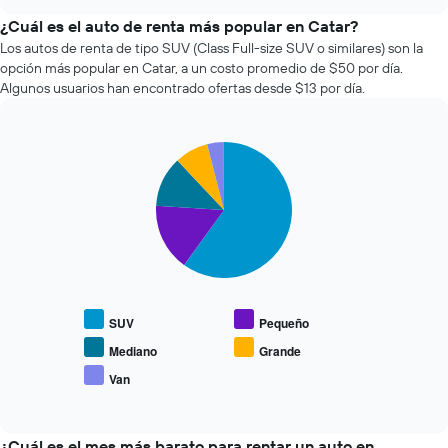
varía
chart
el
¿Cuál es el auto de renta más popular en Catar?
precio
Los autos de renta de tipo SUV (Class Full-size SUV o similares) son la
de
opción más popular en Catar, a un costo promedio de $50 por día.
un
Algunos usuarios han encontrado ofertas desde $13 por día.
auto
de
renta
Pie
a
Chart
graphic.
chart
medida
with
que
5
se
slices.
acerca
la
El
fecha
siguiente
de
gráfico
la
muestra
SUV
Pequeño
reserva.
el
El
precio
Mediano
Grande
gráfico
promedio
Van
muestra
End
de
of
1
los
interactive
eje
tipos
chart
X
de
¿Cuál es el mes más barato para rentar un auto en