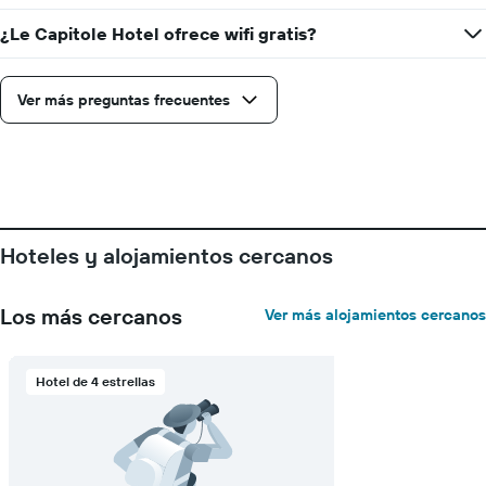
muestra
¿Le Capitole Hotel ofrece wifi gratis?
1
eje
Y
que
Ver más preguntas frecuentes
indica
el
precio
promedio
de
una
habitación
Hoteles y alojamientos cercanos
Los más cercanos
Ver más alojamientos cercanos
Hotel de 4 estrellas