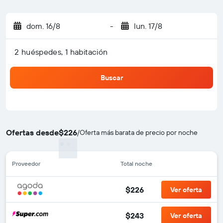
dom. 16/8
-
lun. 17/8
2 huéspedes, 1 habitación
Buscar
Ofertas desde
$226
/
Oferta más barata de precio por noche
Proveedor
Total noche
$226
Ver oferta
$243
Ver oferta