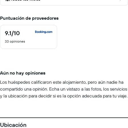
Puntuación de proveedores
9.1
/10
9.1
de
33 opiniones
10
Aún no hay opiniones
Los huéspedes calificaron este alojamiento, pero aún nadie ha
compartido una opinión. Echa un vistazo a las fotos, los servicios
y la ubicación para decidir si es la opción adecuada para tu viaje.
Ubicación