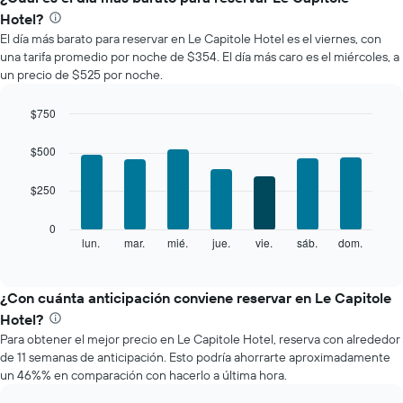
precio
Hotel?
promedio
El día más barato para reservar en Le Capitole Hotel es el viernes, con
de
una tarifa promedio por noche de $354. El día más caro es el miércoles, a
una
un precio de $525 por noche.
habitación
por
mes
$750
El
Bar
Chart
gráfico
graphic.
chart
$500
with
muestra
7
1
$250
bars.
eje
X
El
0
que
siguiente
lun.
mar.
mié.
jue.
vie.
sáb.
dom.
End
indica
of
gráfico
los
interactive
muestra
chart
meses.
el
¿Con cuánta anticipación conviene reservar en Le Capitole
El
precio
gráfico
Hotel?
promedio
muestra
Para obtener el mejor precio en Le Capitole Hotel, reserva con alrededor
de
1
de 11 semanas de anticipación. Esto podría ahorrarte aproximadamente
una
eje
un 46%% en comparación con hacerlo a última hora.
habitación
Y
por