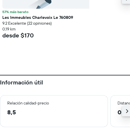
57% más barato
Les Immeubles Charlevoix Le 760809
9.2 Excelente (22 opiniones)
0,19 km
desde $170
Información útil
Relación calidad-precio
Distanc
8,5
0,1 