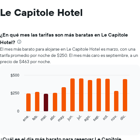
Le Capitole Hotel
¿En qué mes las tarifas son más baratas en Le Capitole
Hotel?
El mes más barato para alojarse en Le Capitole Hotel es marzo, con una
tarifa promedio por noche de $250. El mes más caro es septiembre, a un
precio de $463 por noche.
$500
Bar
Chart
graphic.
chart
with
$250
12
bars.
0
El
feb.
may.
ago.
nov.
mar.
jun.
sep.
dic.
ene.
abr.
jul.
oct.
siguiente
End
of
gráfico
interactive
muestra
chart
el
¿Cuál es el día más barato para reservar Le Capitole