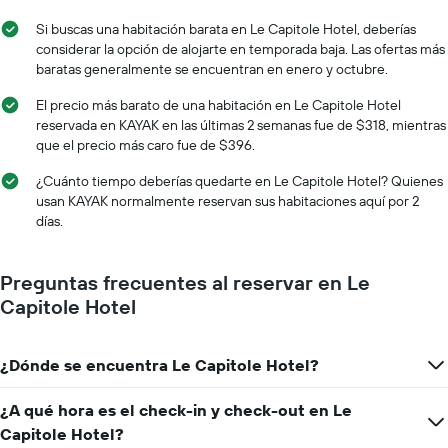
Y
la
que
fecha
Si buscas una habitación barata en Le Capitole Hotel, deberías
indica
de
considerar la opción de alojarte en temporada baja. Las ofertas más
el
la
baratas generalmente se encuentran en enero y octubre.
precio
estadía
promedio
El
El precio más barato de una habitación en Le Capitole Hotel
de
gráfico
reservada en KAYAK en las últimas 2 semanas fue de $318, mientras
una
muestra
que el precio más caro fue de $396.
habitación
1
eje
¿Cuánto tiempo deberías quedarte en Le Capitole Hotel? Quienes
X
usan KAYAK normalmente reservan sus habitaciones aquí por 2
que
días.
indica
la
cantidad
Preguntas frecuentes al reservar en Le
de
Capitole Hotel
días
que
faltan
¿Dónde se encuentra Le Capitole Hotel?
para
la
estadía
¿A qué hora es el check-in y check-out en Le
El
Capitole Hotel?
gráfico