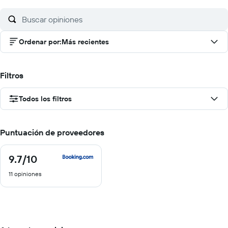
Ordenar por
:
Más recientes
Filtros
Todos los filtros
Puntuación de proveedores
9.7
/10
9.7
de
11 opiniones
10