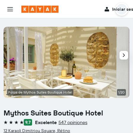
Iniciar se
Fotos de Mythos Suites Boutique Hotel
1/20
Mythos Suites Boutique Hotel
Excelente
547 opiniones
9,7
4 estrellas
12 Karaoli Dimitriou Square, Rétino