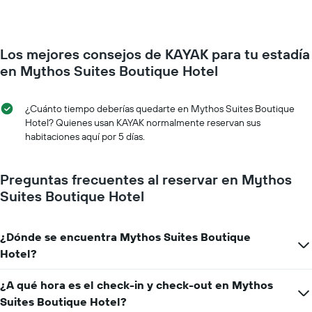
de
una
habitación
por
Los mejores consejos de KAYAK para tu estadía
cada
día
en Mythos Suites Boutique Hotel
de
la
semana
¿Cuánto tiempo deberías quedarte en Mythos Suites Boutique
El
Hotel? Quienes usan KAYAK normalmente reservan sus
gráfico
habitaciones aquí por 5 días.
muestra
1
eje
Preguntas frecuentes al reservar en Mythos
X
Suites Boutique Hotel
que
indica
los
¿Dónde se encuentra Mythos Suites Boutique
días
de
Hotel?
la
semana.
¿A qué hora es el check-in y check-out en Mythos
El
Suites Boutique Hotel?
gráfico