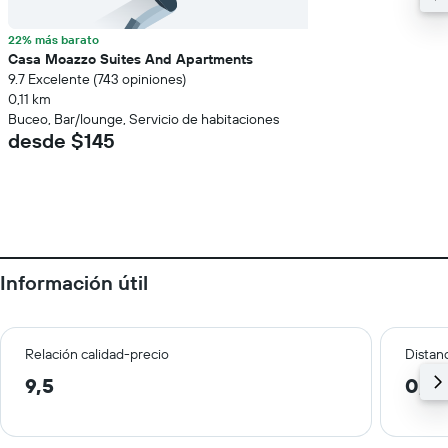
22% más barato
Casa Moazzo Suites And Apartments
9.7 Excelente (743 opiniones)
0,11 km
Buceo, Bar/lounge, Servicio de habitaciones
desde $145
Información útil
Relación calidad-precio
Distanc
9,5
0,1 