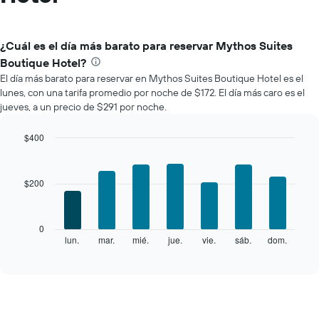
¿Cuál es el día más barato para reservar Mythos Suites
Boutique Hotel?
El día más barato para reservar en Mythos Suites Boutique Hotel es el
lunes, con una tarifa promedio por noche de $172. El día más caro es el
jueves, a un precio de $291 por noche.
$400
Bar
Chart
graphic.
chart
with
$200
7
bars.
El
0
siguiente
lun.
mar.
mié.
jue.
vie.
sáb.
dom.
End
of
gráfico
interactive
muestra
chart
el
precio
promedio