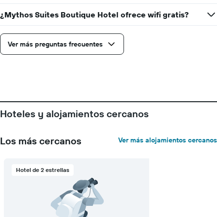
muestra
1
¿Mythos Suites Boutique Hotel ofrece wifi gratis?
eje
Y
que
Ver más preguntas frecuentes
indica
el
precio
promedio
de
una
habitación
Hoteles y alojamientos cercanos
Los más cercanos
Ver más alojamientos cercanos
Hotel de 2 estrellas