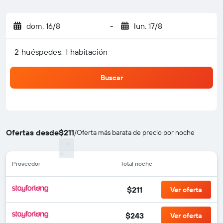
dom. 16/8
-
lun. 17/8
2 huéspedes, 1 habitación
Buscar
Ofertas desde
$211
/
Oferta más barata de precio por noche
Proveedor
Total noche
$211
Ver oferta
$243
Ver oferta