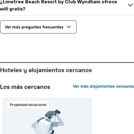
faltan
¿Limetree Beach Resort by Club Wyndham ofrece
para
wifi gratis?
la
estadía
El
Ver más preguntas frecuentes
gráfico
muestra
1
eje
Y
que
indica
Hoteles y alojamientos cercanos
el
precio
promedio
Los más cercanos
Ver más alojamientos cercanos
de
una
habitación
Propiedad vacacional