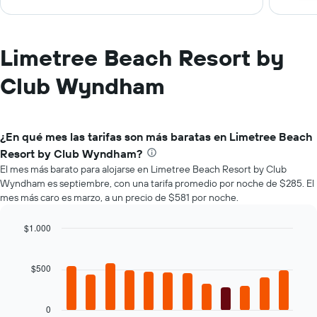
Limetree Beach Resort by
Club Wyndham
¿En qué mes las tarifas son más baratas en Limetree Beach
Resort by Club Wyndham?
El mes más barato para alojarse en Limetree Beach Resort by Club
Wyndham es septiembre, con una tarifa promedio por noche de $285. El
mes más caro es marzo, a un precio de $581 por noche.
$1.000
Bar
Chart
graphic.
chart
with
$500
12
bars.
0
El