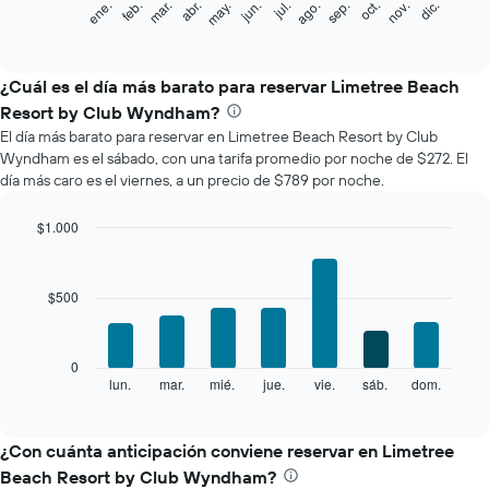
ene.
feb.
mar.
abr.
may.
jun.
jul.
ago.
sep.
oct.
nov.
dic.
siguiente
End
of
gráfico
interactive
muestra
chart
el
¿Cuál es el día más barato para reservar Limetree Beach
precio
Resort by Club Wyndham?
promedio
El día más barato para reservar en Limetree Beach Resort by Club
de
Wyndham es el sábado, con una tarifa promedio por noche de $272. El
una
día más caro es el viernes, a un precio de $789 por noche.
habitación
por
mes
$1.000
El
Bar
Chart
gráfico
graphic.
chart
with
muestra
$500
7
1
bars.
eje
X
El
0
que
siguiente
lun.
mar.
mié.
jue.
vie.
sáb.
dom.
End
indica
of
gráfico
los
interactive
muestra
chart
meses.
el
¿Con cuánta anticipación conviene reservar en Limetree
El
precio
gráfico
Beach Resort by Club Wyndham?
promedio