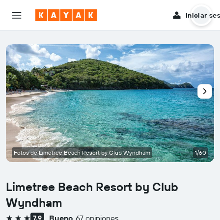
Iniciar se
Fotos de Limetree Beach Resort by Club Wyndham
1/60
Limetree Beach Resort by Club
Wyndham
Bueno
67 opiniones
7,9