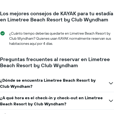
gráfico
a
muestra
medida
1
Los mejores consejos de KAYAK para tu estadía
que
eje
se
en Limetree Beach Resort by Club Wyndham
Y
acerca
que
la
indica
fecha
¿Cuánto tiempo deberías quedarte en Limetree Beach Resort by
el
de
Club Wyndham? Quienes usan KAYAK normalmente reservan sus
precio
la
habitaciones aquí por 4 días.
promedio
estadía
de
El
una
gráfico
Preguntas frecuentes al reservar en Limetree
habitación
muestra
Beach Resort by Club Wyndham
1
eje
X
¿Dónde se encuentra Limetree Beach Resort by
que
indica
Club Wyndham?
la
cantidad
¿A qué hora es el check-in y check-out en Limetree
de
Beach Resort by Club Wyndham?
días
que