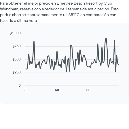
muestra
Para obtener el mejor precio en Limetree Beach Resort by Club
de
1
Wyndham, reserva con alrededor de 1 semana de anticipación. Esto
una
eje
podría ahorrarte aproximadamente un 35%% en comparación con
habitación
Y
hacerlo a última hora.
por
que
cada
indica
día
$1.000
el
de
Line
Chart
precio
la
graphic.
chart
promedio
$750
with
semana
de
90
El
una
data
$500
gráfico
habitación
points.
muestra
1
$250
El
eje
siguiente
X
cuadro
0
que
muestra
90
60
30
End
indica
of
cómo
los
interactive
varía
chart
días
el
de
precio
la
de
semana.
una
El
habitación