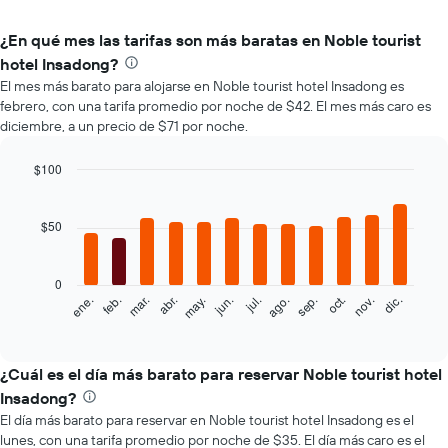
¿En qué mes las tarifas son más baratas en Noble tourist
hotel Insadong?
El mes más barato para alojarse en Noble tourist hotel Insadong es
febrero, con una tarifa promedio por noche de $42. El mes más caro es
diciembre, a un precio de $71 por noche.
$100
Bar
Chart
graphic.
chart
with
$50
12
bars.
0
El
feb.
may.
ago.
nov.
mar.
jun.
sep.
dic.
ene.
abr.
jul.
oct.
siguiente
End
of
gráfico
interactive
muestra
chart
el
¿Cuál es el día más barato para reservar Noble tourist hotel
precio
Insadong?
promedio
El día más barato para reservar en Noble tourist hotel Insadong es el
de
lunes, con una tarifa promedio por noche de $35. El día más caro es el
una