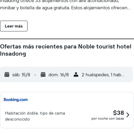
Insadong ofrece 33 alojamientos con aire acondicionado,
minibar y botella de agua gratuita. Estos alojamientos ofrecen
una zona de estar separada. Se ofrece una televisión LCD de 44
pulgadas con canales por cable. Las habitaciones disponen de
Leer más
baño parcialmente abierto. Los baños están equipados con
ducha, albornoces, zapatillas y artículos de higiene personal de
diseño. Este hotel en Seúl ofrece acceso a Internet por cable y
Ofertas más recientes para Noble tourist hotel
wifi gratis. Los servicios para las personas de negocios incluyen
Insadong
escritorio y teléfono. Se ofrece servicio de limpieza una vez por
estancia.
sáb. 15/8
-
dom. 16/8
2 huéspedes, 1 habitació
$38
Habitación doble, tipo de cama
por noche con tasas
desconocido