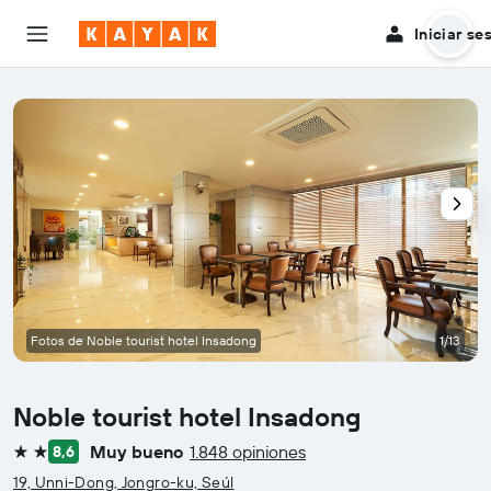
Iniciar se
Fotos de Noble tourist hotel Insadong
1/13
Noble tourist hotel Insadong
Muy bueno
1.848 opiniones
8,6
2 estrellas
19, Unni-Dong, Jongro-ku, Seúl