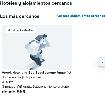
Y
Hoteles y alojamientos cercanos
que
indica
el
Los más cercanos
Ver más alojamientos cercanos
precio
promedio
de
Hotel de 2 estrellas
una
habitación
Anook Hotel and Spa Seoul Jongno Anguk 1st
8.2 Excelente (43 opiniones)
0,02 km
Gimnasio, Wifi gratis, Estacionamiento gratuito
desde $58