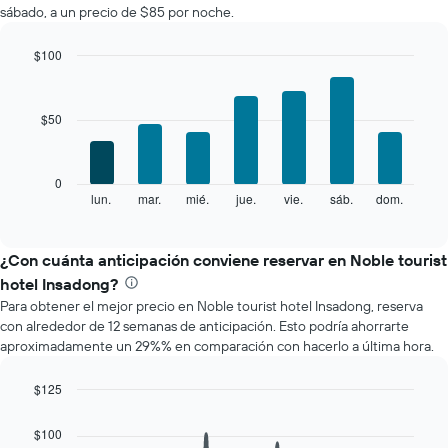
sábado, a un precio de $85 por noche.
habitación
por
mes
$100
El
Bar
Chart
gráfico
graphic.
chart
with
muestra
$50
7
1
bars.
eje
X
El
0
que
siguiente
lun.
mar.
mié.
jue.
vie.
sáb.
dom.
End
indica
of
gráfico
los
interactive
muestra
chart
meses.
el
¿Con cuánta anticipación conviene reservar en Noble tourist
El
precio
gráfico
hotel Insadong?
promedio
muestra
Para obtener el mejor precio en Noble tourist hotel Insadong, reserva
de
1
con alrededor de 12 semanas de anticipación. Esto podría ahorrarte
una
eje
aproximadamente un 29%% en comparación con hacerlo a última hora.
habitación
Y
por
que
cada
$125
indica
día
Line
Chart
el
de
graphic.
chart
precio
$100
with
la