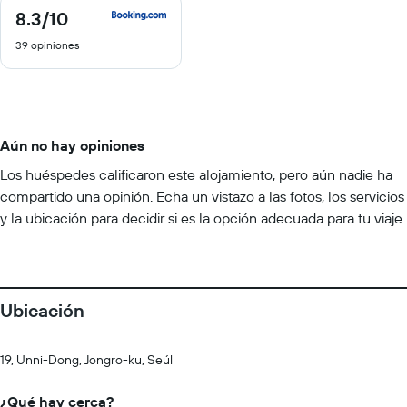
8.3
/10
8.3
de
39 opiniones
10
Aún no hay opiniones
Los huéspedes calificaron este alojamiento, pero aún nadie ha
compartido una opinión. Echa un vistazo a las fotos, los servicios
y la ubicación para decidir si es la opción adecuada para tu viaje.
Ubicación
19, Unni-Dong, Jongro-ku, Seúl
¿Qué hay cerca?