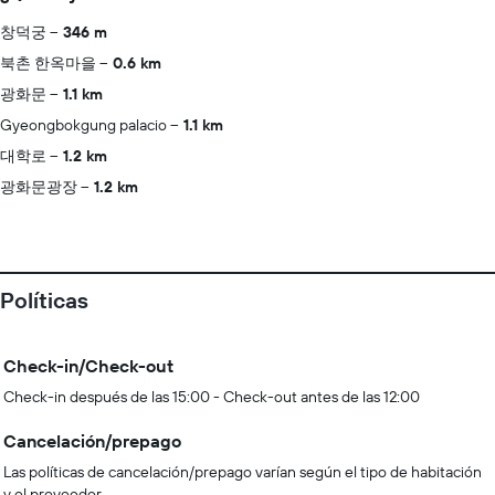
창덕궁
346 m
북촌 한옥마을
0.6 km
광화문
1.1 km
Gyeongbokgung palacio
1.1 km
대학로
1.2 km
광화문광장
1.2 km
Políticas
Check-in/Check-out
Check-in después de las 15:00 - Check-out antes de las 12:00
Cancelación/prepago
Las políticas de cancelación/prepago varían según el tipo de habitación
y el proveedor.