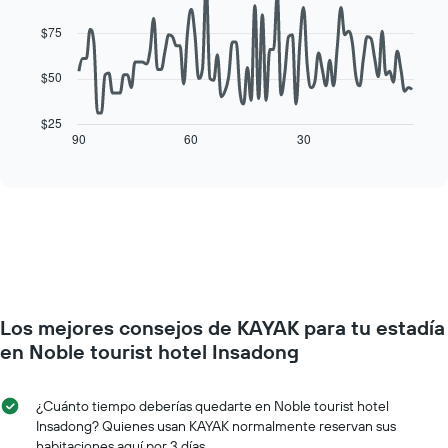
promedio
90
semana
de
data
$75
El
una
points.
gráfico
habitación
muestra
$50
El
1
siguiente
eje
cuadro
$25
X
muestra
90
60
30
End
que
of
cómo
interactive
indica
varía
chart
los
el
días
precio
de
de
la
una
semana.
habitación
El
a
gráfico
medida
muestra
Los mejores consejos de KAYAK para tu estadía
que
1
se
en Noble tourist hotel Insadong
eje
acerca
Y
la
que
fecha
¿Cuánto tiempo deberías quedarte en Noble tourist hotel
indica
de
Insadong? Quienes usan KAYAK normalmente reservan sus
el
la
habitaciones aquí por 3 días.