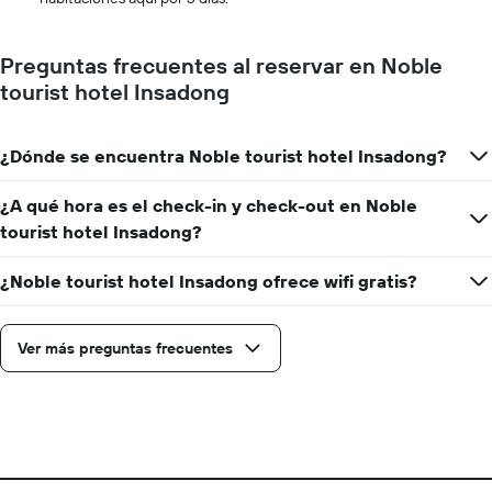
precio
estadía
promedio
El
de
gráfico
Preguntas frecuentes al reservar en Noble
una
muestra
tourist hotel Insadong
habitación
1
eje
X
¿Dónde se encuentra Noble tourist hotel Insadong?
que
indica
la
¿A qué hora es el check-in y check-out en Noble
cantidad
tourist hotel Insadong?
de
días
¿Noble tourist hotel Insadong ofrece wifi gratis?
que
faltan
para
la
Ver más preguntas frecuentes
estadía
El
gráfico
muestra
1
eje