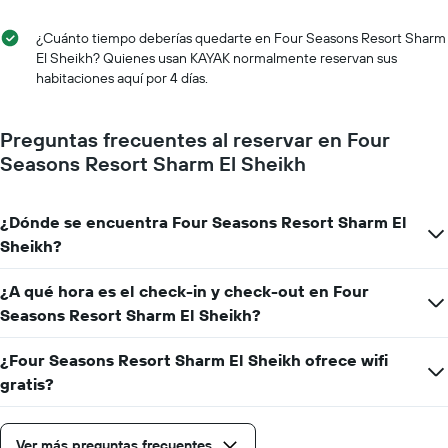
que
la
indica
fecha
¿Cuánto tiempo deberías quedarte en Four Seasons Resort Sharm
el
de
El Sheikh? Quienes usan KAYAK normalmente reservan sus
precio
la
habitaciones aquí por 4 días.
promedio
estadía
de
El
una
gráfico
Preguntas frecuentes al reservar en Four
habitación
muestra
Seasons Resort Sharm El Sheikh
1
eje
X
¿Dónde se encuentra Four Seasons Resort Sharm El
que
indica
Sheikh?
la
cantidad
¿A qué hora es el check-in y check-out en Four
de
Seasons Resort Sharm El Sheikh?
días
que
faltan
¿Four Seasons Resort Sharm El Sheikh ofrece wifi
para
gratis?
la
estadía
El
Ver más preguntas frecuentes