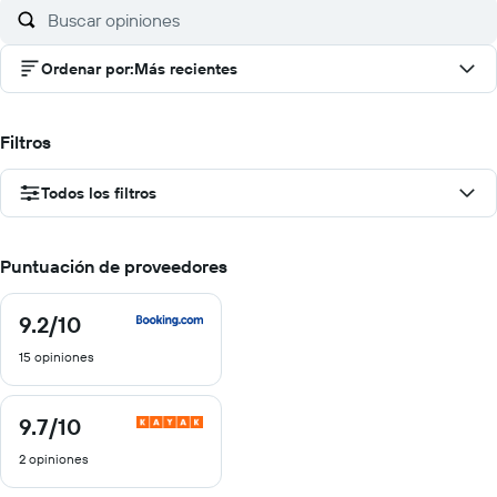
Ordenar por
:
Más recientes
Filtros
Todos los filtros
Puntuación de proveedores
9.2
/10
9.2
de
15 opiniones
10
9.7
/10
9.7
de
2 opiniones
10