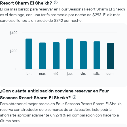
precio
Resort Sharm El Sheikh?
promedio
El día más barato para reservar en Four Seasons Resort Sharm El Sheikh
de
es el domingo, con una tarifa promedio por noche de $293. El día más
una
caro es el lunes, a un precio de $342 por noche.
habitación
por
mes
$400
El
Bar
Chart
gráfico
graphic.
chart
with
muestra
$200
7
1
bars.
eje
X
El
0
que
siguiente
lun.
mar.
mié.
jue.
vie.
sáb.
dom.
End
indica
of
gráfico
los
interactive
muestra
chart
meses.
el
¿Con cuánta anticipación conviene reservar en Four
El
precio
gráfico
Seasons Resort Sharm El Sheikh?
promedio
muestra
Para obtener el mejor precio en Four Seasons Resort Sharm El Sheikh,
de
1
reserva con alrededor de 5 semanas de anticipación. Esto podría
una
eje
ahorrarte aproximadamente un 27%% en comparación con hacerlo a
habitación
Y
última hora.
por
que