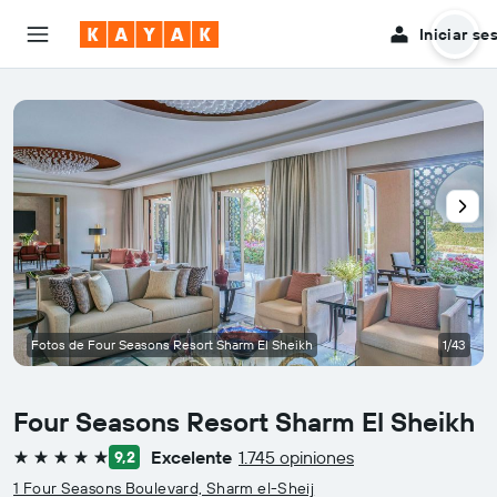
Iniciar se
Fotos de Four Seasons Resort Sharm El Sheikh
1/43
Four Seasons Resort Sharm El Sheikh
Excelente
1.745 opiniones
9,2
5 estrellas
1 Four Seasons Boulevard, Sharm el-Sheij