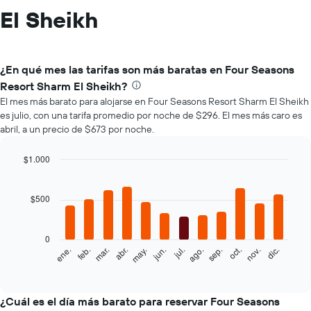
El Sheikh
¿En qué mes las tarifas son más baratas en Four Seasons
Resort Sharm El Sheikh?
El mes más barato para alojarse en Four Seasons Resort Sharm El Sheikh
es julio, con una tarifa promedio por noche de $296. El mes más caro es
abril, a un precio de $673 por noche.
$1.000
Bar
Chart
graphic.
chart
with
$500
12
bars.
0
El
ene.
feb.
mar.
abr.
may.
jun.
jul.
ago.
sep.
oct.
nov.
dic.
siguiente
End
of
gráfico
interactive
muestra
chart
el
¿Cuál es el día más barato para reservar Four Seasons