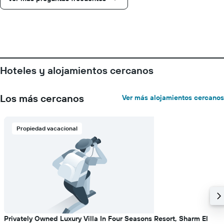
gráfico
muestra
1
eje
Y
que
indica
Hoteles y alojamientos cercanos
el
precio
promedio
Los más cercanos
Ver más alojamientos cercanos
de
una
habitación
Propiedad vacacional
Privately Owned Luxury Villa In Four Seasons Resort, Sharm El