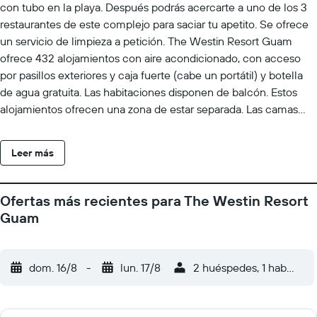
con tubo en la playa. Después podrás acercarte a uno de los 3
restaurantes de este complejo para saciar tu apetito. Se ofrece
un servicio de limpieza a petición. The Westin Resort Guam
ofrece 432 alojamientos con aire acondicionado, con acceso
por pasillos exteriores y caja fuerte (cabe un portátil) y botella
de agua gratuita. Las habitaciones disponen de balcón. Estos
alojamientos ofrecen una zona de estar separada. Las camas
tienen colchones con una capa de acolchado adicional y están
vestidas con edredón de plumas y ropa de cama de alta calidad.
Leer más
Se ofrece una televisión LCD con canales digitales de
suscripción. Se ofrece frigorífico y cafetera y tetera. Los baños
están equipados con bañera y ducha independientes con
Ofertas más recientes para The Westin Resort
bañera profunda, albornoces, zapatillas y artículos de higiene
Guam
personal gratuitos. Este complejo en Tamuning ofrece conexión
a Internet wifi (velocidad: 50 Mbps o más) con un recargo. Los
servicios para las personas de negocios incluyen escritorio y
dom. 16/8
-
lun. 17/8
2 huéspedes, 1 habitació
teléfono. Las habitaciones también incluyen secador de pelo y
tabla de planchar con plancha. Se ofrece servicio de limpieza
todos los días y es posible solicitar cambio de sábanas. Se