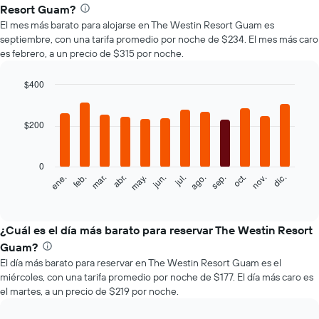
Resort Guam?
El mes más barato para alojarse en The Westin Resort Guam es
septiembre, con una tarifa promedio por noche de $234. El mes más caro
es febrero, a un precio de $315 por noche.
$400
Bar
Chart
graphic.
chart
with
$200
12
bars.
0
El
feb.
may.
ago.
nov.
mar.
jun.
sep.
dic.
ene.
abr.
jul.
oct.
siguiente
End
of
gráfico
interactive
muestra
chart
el
¿Cuál es el día más barato para reservar The Westin Resort
precio
Guam?
promedio
El día más barato para reservar en The Westin Resort Guam es el
de
miércoles, con una tarifa promedio por noche de $177. El día más caro es
una
el martes, a un precio de $219 por noche.
habitación
por