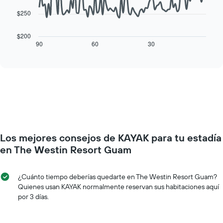
gráfico
habitación
muestra
$250
El
1
siguiente
eje
cuadro
$200
X
muestra
90
60
30
End
que
of
cómo
interactive
indica
varía
chart
los
el
días
precio
de
de
la
una
semana.
habitación
El
a
gráfico
medida
muestra
Los mejores consejos de KAYAK para tu estadía
que
1
se
en The Westin Resort Guam
eje
acerca
Y
la
que
fecha
¿Cuánto tiempo deberías quedarte en The Westin Resort Guam?
indica
de
Quienes usan KAYAK normalmente reservan sus habitaciones aquí
el
la
por 3 días.
precio
estadía
promedio
El
de