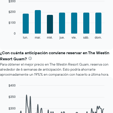
mes
$300
El
Bar
Chart
gráfico
graphic.
chart
$200
with
muestra
7
1
$100
bars.
eje
X
El
0
que
siguiente
lun.
mar.
mié.
jue.
vie.
sáb.
dom.
End
indica
of
gráfico
los
interactive
muestra
chart
meses.
el
¿Con cuánta anticipación conviene reservar en The Westin
El
precio
gráfico
Resort Guam?
promedio
muestra
Para obtener el mejor precio en The Westin Resort Guam, reserva con
de
1
alrededor de 6 semanas de anticipación. Esto podría ahorrarte
una
eje
aproximadamente un 19%% en comparación con hacerlo a última hora.
habitación
Y
por
que
cada
$400
indica
día
Line
Chart
el
de
graphic.
chart
precio
$350
with
la
promedio
90
semana
de
data
$300
El
una
points.