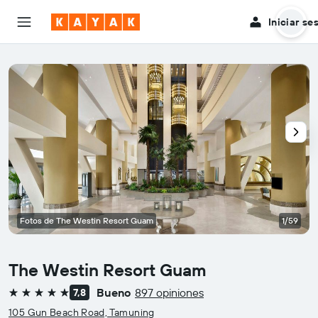
Iniciar se
Fotos de The Westin Resort Guam
1/59
The Westin Resort Guam
Bueno
897 opiniones
7,8
5 estrellas
105 Gun Beach Road, Tamuning