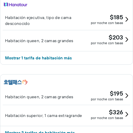
ofrece servicio de limpieza a petición. En el alojamiento hay 2
piscinas al aire libre además de piscina infantil. Otros servicios de
$185
Habitación ejecutiva, tipo de cama
ocio y esparcimiento incluyen gimnasio abierto las 24 horas. Se
por noche con tasas
desconocido
pueden practicar las actividades de ocio y esparcimiento que se
indican más abajo en las instalaciones o cerca del alojamiento
$203
(es posible que se aplique un recargo).
Habitación queen, 2 camas grandes
por noche con tasas
Mostrar 1 tarifa de habitación más
$195
Habitación queen, 2 camas grandes
por noche con tasas
$326
Habitación superior, 1 cama extragrande
por noche con tasas
Mostrar 2 tarifas de habitación más