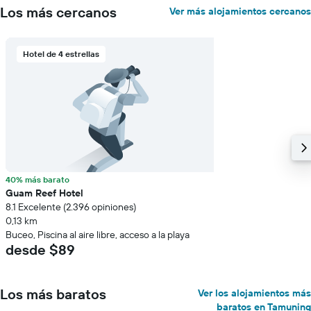
el
Los más cercanos
Ver más alojamientos cercanos
precio
promedio
de
Hotel de 4 estrellas
una
habitación
40% más barato
Guam Reef Hotel
8.1 Excelente (2.396 opiniones)
0,13 km
Buceo, Piscina al aire libre, acceso a la playa
desde $89
Los más baratos
Ver los alojamientos más
baratos en Tamuning