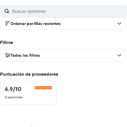
Ordenar por
:
Más recientes
Filtros
Todos los filtros
Puntuación de proveedores
6.9
/10
6.9
de
2 opiniones
10