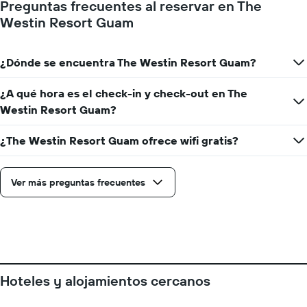
gráfico
Preguntas frecuentes al reservar en The
una
muestra
Westin Resort Guam
habitación
1
eje
X
¿Dónde se encuentra The Westin Resort Guam?
que
indica
la
¿A qué hora es el check-in y check-out en The
cantidad
Westin Resort Guam?
de
días
¿The Westin Resort Guam ofrece wifi gratis?
que
faltan
para
la
Ver más preguntas frecuentes
estadía
El
gráfico
muestra
1
eje
Y
Hoteles y alojamientos cercanos
que
indica