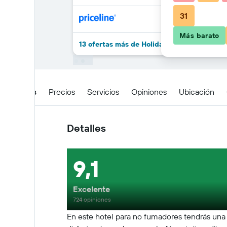
31
Más barato
13 ofertas más de Holiday Inn Express Teg
Detalles
Precios
Servicios
Opiniones
Ubicación
Detalles
9,1
Excelente
724 opiniones
En este hotel para no fumadores tendrás una pi