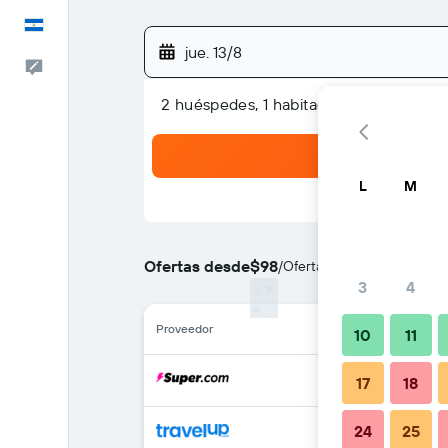
Español
jue. 13/8
Comentarios
2 huéspedes, 1 habitación
L
M
Ofertas desde
$98
/
Oferta más barata de prec
3
4
Proveedor
10
11
17
18
24
25