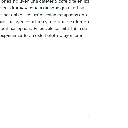
iones incluyen una cafetería, café o té en las
aja fuerte y botella de agua gratuita. Las
es por cable. Los baños están equipados con
ios incluyen escritorio y teléfono; se ofrecen
cortinas opacas. Es posible solicitar tabla de
y esparcimiento en este hotel incluyen una