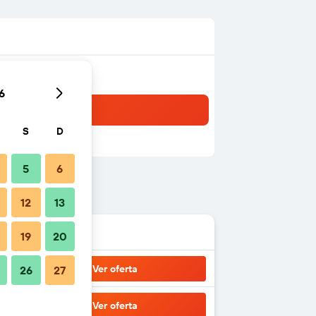
6
S
D
5
6
12
13
19
20
Ver oferta
26
27
Ver oferta