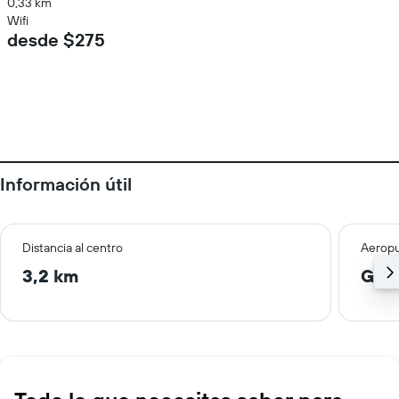
0,33 km
Wifi
desde $275
Información útil
Distancia al centro
Aeropu
3,2 km
Geo