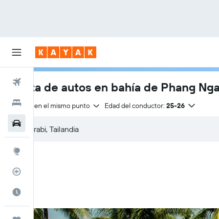
Vuelos
Renta de autos en bahía de Phang Ng
Hoteles
Entrega en el mismo punto
Edad del conductor:
25-26
Autos
Explore
Rastreador
Cuándo ir