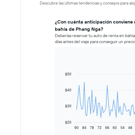
Descubre las últimas tendencias y consejos para al
¿Con cuánta anticipación conviene 
bahía de Phang Nga?
Deberías reservar tu auto de renta en ba
días antes del viaje para conseguir un prec
$50
Line
Chart
graphic.
chart
with
91
$40
data
points.
$30
El
siguiente
gráfico
$20
muestra
90
84
78
72
66
60
54
48
End
of
cómo
interactive