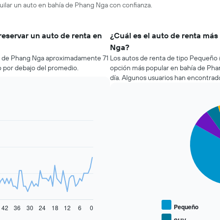
quilar un auto en bahía de Phang Nga con confianza.
reservar un auto de renta en
¿Cuál es el auto de renta má
Nga?
hía de Phang Nga aproximadamente 71
Los autos de renta de tipo Pequeño (
io por debajo del promedio.
opción más popular en bahía de Pha
día. Algunos usuarios han encontrado
Pie
Chart
graphic.
chart
with
4
slices.
El
siguiente
gráfico
muestra
el
precio
Pequeño
42
36
30
24
18
12
6
0
promedio