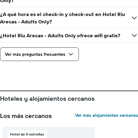
indica
Only?
la
cantidad
¿A qué hora es el check-in y check-out en Hotel Riu
de
Arecas - Adults Only?
días
que
faltan
¿Hotel Riu Arecas - Adults Only ofrece wifi gratis?
para
la
estadía
Ver más preguntas frecuentes
El
gráfico
muestra
1
eje
Y
que
Hoteles y alojamientos cercanos
indica
el
precio
Los más cercanos
Ver más alojamientos cercanos
promedio
de
una
habitación
Hotel de 5 estrellas