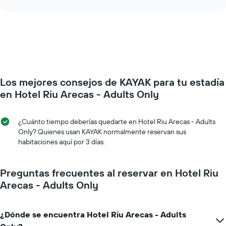
interactive
indica
varía
chart
los
el
días
precio
de
de
la
una
semana.
habitación
El
a
gráfico
medida
muestra
Los mejores consejos de KAYAK para tu estadía
que
1
se
en Hotel Riu Arecas - Adults Only
eje
acerca
Y
la
que
fecha
¿Cuánto tiempo deberías quedarte en Hotel Riu Arecas - Adults
indica
de
Only? Quienes usan KAYAK normalmente reservan sus
el
la
habitaciones aquí por 3 días.
precio
estadía
promedio
El
de
gráfico
Preguntas frecuentes al reservar en Hotel Riu
una
muestra
Arecas - Adults Only
habitación
1
eje
X
¿Dónde se encuentra Hotel Riu Arecas - Adults
que