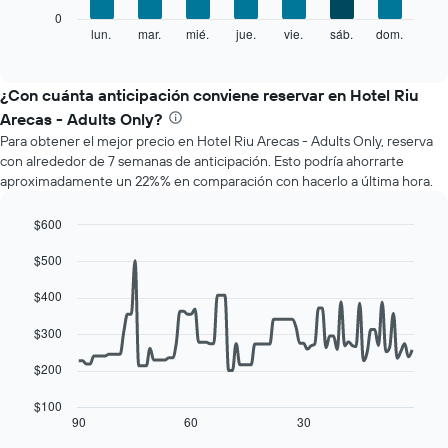
X
El
0
que
siguiente
lun.
mar.
mié.
jue.
vie.
sáb.
dom.
End
indica
of
gráfico
los
interactive
muestra
chart
meses.
el
¿Con cuánta anticipación conviene reservar en Hotel Riu
El
precio
gráfico
Arecas - Adults Only?
promedio
muestra
Para obtener el mejor precio en Hotel Riu Arecas - Adults Only, reserva
de
1
con alrededor de 7 semanas de anticipación. Esto podría ahorrarte
una
eje
aproximadamente un 22%% en comparación con hacerlo a última hora.
habitación
Y
por
que
cada
$600
indica
día
Line
Chart
el
$500
de
graphic.
chart
precio
with
la
promedio
90
$400
semana
de
data
El
una
points.
$300
gráfico
habitación
muestra
El
$200
1
siguiente
eje
cuadro
$100
X
muestra
90
60
30
End
que
of
cómo