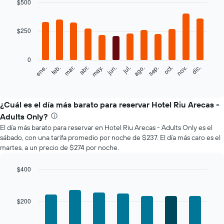
$500
Bar
Chart
graphic.
chart
with
$250
12
bars.
0
El
feb.
may.
ago.
nov.
mar.
jun.
sep.
dic.
ene.
abr.
jul.
oct.
siguiente
End
of
gráfico
interactive
muestra
chart
el
¿Cuál es el día más barato para reservar Hotel Riu Arecas -
precio
Adults Only?
promedio
El día más barato para reservar en Hotel Riu Arecas - Adults Only es el
de
sábado, con una tarifa promedio por noche de $237. El día más caro es el
una
martes, a un precio de $274 por noche.
habitación
por
mes
$400
El
Bar
Chart
gráfico
graphic.
chart
with
muestra
$200
7
1
bars.
eje