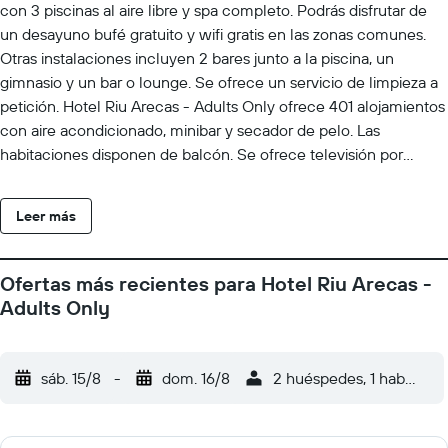
con 3 piscinas al aire libre y spa completo. Podrás disfrutar de
un desayuno bufé gratuito y wifi gratis en las zonas comunes.
Otras instalaciones incluyen 2 bares junto a la piscina, un
gimnasio y un bar o lounge. Se ofrece un servicio de limpieza a
petición. Hotel Riu Arecas - Adults Only ofrece 401 alojamientos
con aire acondicionado, minibar y secador de pelo. Las
habitaciones disponen de balcón. Se ofrece televisión por
satélite. Los baños están equipados con ducha. Los huéspedes
pueden navegar por la web gracias a nuestro acceso a Internet
Leer más
wifi gratis. Se ofrece servicio de limpieza todos los días y es
posible solicitar cambio de toallas. Se ofrece servicio de
limpieza a petición. En el alojamiento hay 3 piscinas al aire libre
Ofertas más recientes para Hotel Riu Arecas -
además de baño turco y gimnasio. Se pueden practicar las
Adults Only
actividades de ocio y esparcimiento que se indican más abajo
en las instalaciones o cerca del alojamiento (es posible que se
aplique un recargo).
sáb. 15/8
-
dom. 16/8
2 huéspedes, 1 habitació