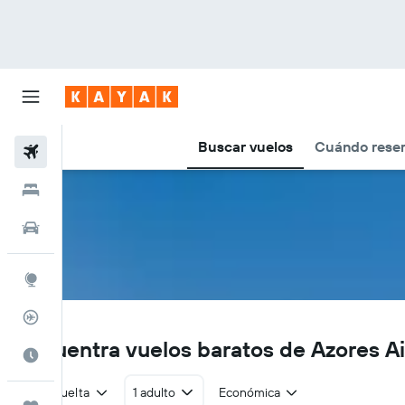
Buscar vuelos
Cuándo reser
Vuelos
Hoteles
Autos
Explore
Rastreador
S4
Encuentra vuelos baratos de Azores Ai
Cuándo ir
Ida y vuelta
1 adulto
Económica