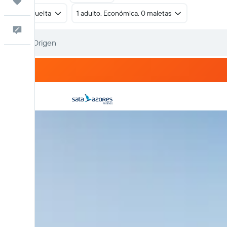
Trips
Ida y vuelta
1 adulto, Económica, 0 maletas
Comentarios