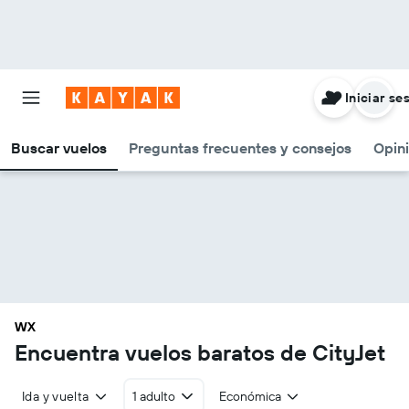
Iniciar se
Buscar vuelos
Preguntas frecuentes y consejos
Opin
WX
Encuentra vuelos baratos de CityJet
Ida y vuelta
1 adulto
Económica