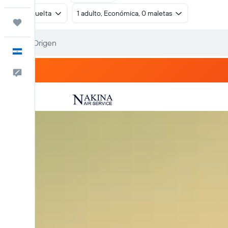
Ida y vuelta
1 adulto, Económica, 0 maletas
Trips
Español
Comentarios