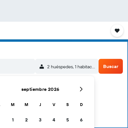
Buscar
2 huéspedes, 1 habitación
septiembre 2026
L
M
M
J
V
S
D
1
2
3
4
5
6