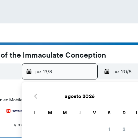
 of the Immaculate Conception
jue. 13/8
-
jue. 20/8
agosto 2026
 en Mobile en cientos de webs de viajes a la vez
L
M
M
J
V
S
D
...y más
1
2