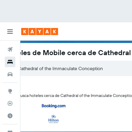
Vuelos
Hoteles de Mobile cerca de Cathedral
Hoteles
Autos
Explore
KAYAK busca hoteles cerca de Cathedral of the Immaculate Conception
Rastreador
Cuándo ir