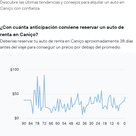
Descubre las últimas tendencias y consejos para alquilar un auto en
Caniço con confianza.
¿Con cuánta anticipación conviene reservar un auto de
renta en Caniço?
Deberías reservar tu auto de renta en Caniço aproximadamente 38 días
antes del viaje para conseguir un precio por debajo del promedio.
$100
Line
Chart
graphic.
chart
with
91
data
$50
points.
El
siguiente
gráfico
$0
muestra
90
84
78
72
66
60
54
48
42
36
30
24
18
12
6
0
End
of
cómo
interactive
varía
chart