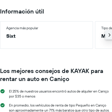
que
de
sucursales.
indica
renta.
El
Información útil
el
gráfico
precio
muestra
promedio
1
de
eje
Agencia más popular
Tipo d
un
X
auto
Sixt
Med
que
de
indica
renta
las
por
empresas
día.
de
renta
de
Los mejores consejos de KAYAK para
autos.
El
rentar un auto en Caniço
gráfico
muestra
1
El 25% de nuestros usuarios encontró autos de alquiler en Caniço
eje
por $35 o menos
Y
que
En promedio, los vehículos de renta de tipo Pequeño en Caniço
indica
son aproximadamente un 71% más baratos que otro tipo de autos.