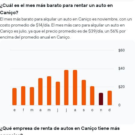
el
¿Cuál es el mes más barato para rentar un auto en
precio
Caniço?
de
El mes más barato para alquilar un auto en Caniço es noviembre, con un
un
costo promedio de $14/día. El mes más caro para alquilar un auto en
auto
Caniço es julio, ya que el precio promedio es de $39/día, un 56% por
de
encima del promedio anual en Caniço.
renta
a
medida
$60
que
Bar
Chart
se
graphic.
chart
with
acerca
$40
12
la
bars.
fecha
de
$20
El
la
siguiente
reserva.
gráfico
El
muestra
0
gráfico
e
f
m
a
m
j
j
a
s
o
n
d
el
End
muestra
of
precio
1
interactive
promedio
chart
eje
de
¿Qué empresa de renta de autos en Caniço tiene más
X
un