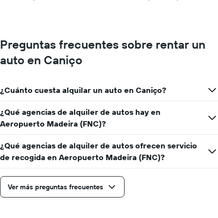
el
precio
más
barato
de
Preguntas frecuentes sobre rentar un
un
auto en Caniço
auto
de
renta
por
¿Cuánto cuesta alquilar un auto en Caniço?
empresa.
¿Qué agencias de alquiler de autos hay en
Aeropuerto Madeira (FNC)?
¿Qué agencias de alquiler de autos ofrecen servicio
de recogida en Aeropuerto Madeira (FNC)?
Ver más preguntas frecuentes