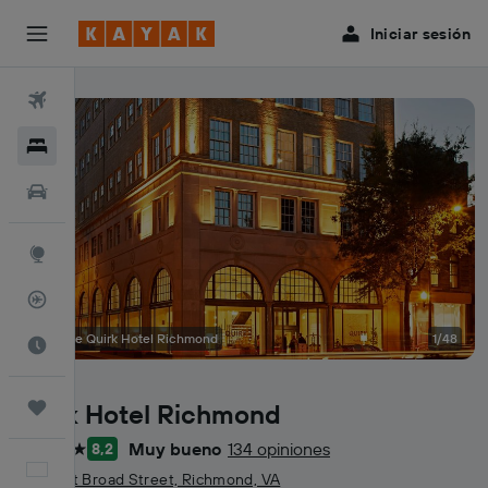
Iniciar sesión
Vuelos
Hoteles
Autos
Explore
Rastreador
Fotos de Quirk Hotel Richmond
1/48
Cuándo ir
Quirk Hotel Richmond
Trips
Muy bueno
134 opiniones
8,2
4 estrellas
Español
201 West Broad Street, Richmond, VA