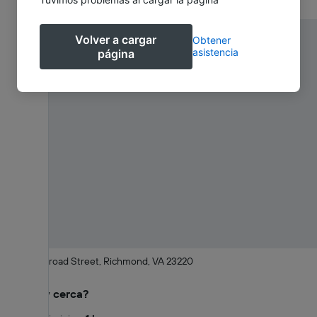
Volver a cargar
Obtener
asistencia
página
201 West Broad Street, Richmond, VA 23220
¿Qué hay cerca?