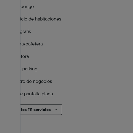
Bar/lounge
Servicio de habitaciones
Wifi gratis
Tetera/cafetera
Cafetera
Valet parking
Centro de negocios
TV de pantalla plana
Mostrar los 111 servicios