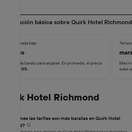
Información básica sobre Quirk Hotel Richmond
Temporada baja
Tempor
marzo
mar
Mes más barato para alojarse. En promedio, el precio
Mes má
baja un
0%
.
sube 
Quirk Hotel Richmond
¿En qué mes las tarifas son más baratas en Quirk Hotel
Richmond?
El mes más barato para alojarse en Quirk Hotel Richmond es diciembre,