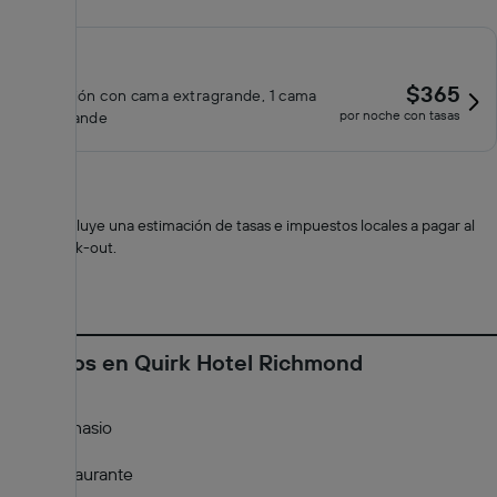
$365
Habitación con cama extragrande, 1 cama
por noche con tasas
extragrande
*
El total incluye una estimación de tasas e impuestos locales a pagar al
hacer check-out.
Servicios en Quirk Hotel Richmond
Gimnasio
Restaurante