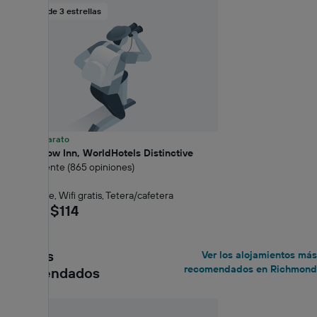
Hotel de 3 estrellas
27% más barato
Linden Row Inn, WorldHotels Distinctive
8.5 Excelente (865 opiniones)
0,39 km
Bar/lounge, Wifi gratis, Tetera/cafetera
desde $114
Los más
Ver los alojamientos más
recomendados en Richmond
recomendados