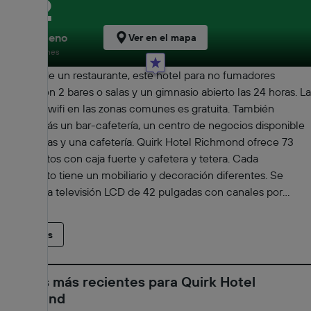
8,2
Muy bueno
Ver en el mapa
134 opiniones
Además de un restaurante, este hotel para no fumadores
cuenta con 2 bares o salas y un gimnasio abierto las 24 horas. La
conexión wifi en las zonas comunes es gratuita. También
encontrarás un bar-cafetería, un centro de negocios disponible
las 24 horas y una cafetería. Quirk Hotel Richmond ofrece 73
alojamientos con caja fuerte y cafetera y tetera. Cada
alojamiento tiene un mobiliario y decoración diferentes. Se
ofrece una televisión LCD de 42 pulgadas con canales por
cable de suscripción. Los baños están dotados de albornoces,
artículos de higiene personal de diseño, artículos de higiene
Leer más
personal gratuitos y secador de pelo. Este hotel en Richmond
ofrece acceso a Internet wifi gratis con una velocidad de
25 Mbps o más. Los servicios para las personas de negocios
Ofertas más recientes para Quirk Hotel
incluyen escritorio y sillas de oficina, además de teléfono; se
Richmond
ofrecen llamadas locales gratuitas (pueden existir restricciones).