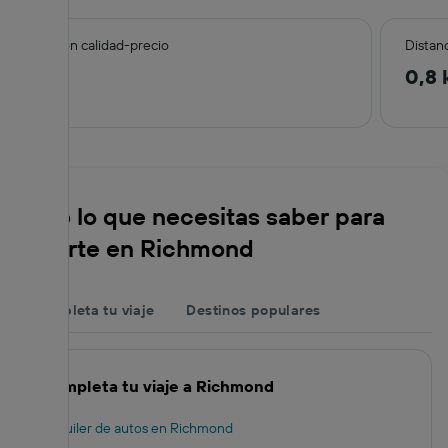
Relación calidad-precio
Distanc
7,9
0,8
Todo lo que necesitas saber para
alojarte en Richmond
Completa tu viaje
Destinos populares
Completa tu viaje a Richmond
Alquiler de autos en Richmond