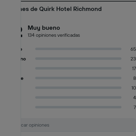
Opiniones de Quirk Hotel Richmond
8,2
Muy bueno
134 opiniones verificadas
Excelente
65
Muy bueno
23
Bueno
17
Aceptable
8
Pasable
10
Regular
4
Malo
7