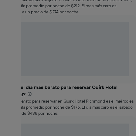
con una tarifa promedio por noche de $212. El mes más caro es
noviembre, a un precio de $274 por noche.
¿Cuál es el día más barato para reservar Quirk Hotel
Richmond?
El día más barato para reservar en Quirk Hotel Richmond es el miércoles,
con una tarifa promedio por noche de $175. El día más caro es el sábado,
a un precio de $438 por noche.