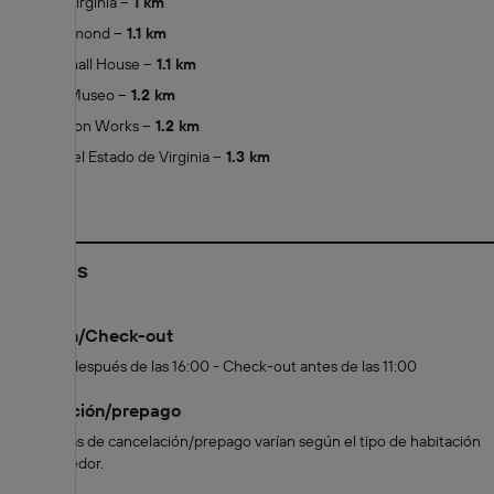
Library of Virginia
1 km
Hotel Richmond
1.1 km
John Marshall House
1.1 km
Valentine Museo
1.2 km
Tredegar Iron Works
1.2 km
Capitolio del Estado de Virginia
1.3 km
Políticas
Check-in/Check-out
Check-in después de las 16:00 - Check-out antes de las 11:00
Cancelación/prepago
Las políticas de cancelación/prepago varían según el tipo de habitación
y el proveedor.