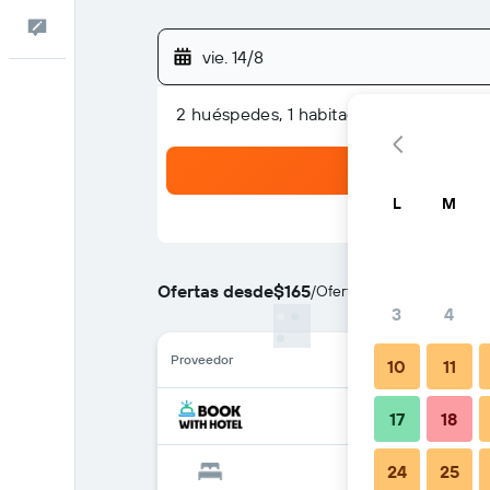
Comentarios
vie. 14/8
2 huéspedes, 1 habitación
L
M
Ofertas desde
$165
/
Oferta más barata de pre
3
4
Proveedor
10
11
17
18
24
25