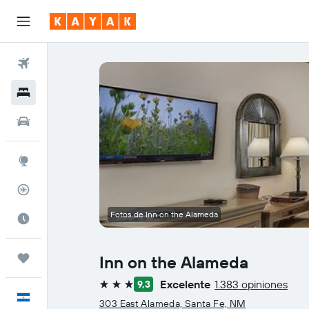
Vuelos
Hoteles
Autos
Explore
Rastreador
Fotos de Inn on the Alameda
Cuándo ir
Trips
Inn on the Alameda
Excelente
1.383 opiniones
9,3
3 estrellas
Español
303 East Alameda, Santa Fe, NM