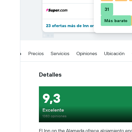
31
Más barato
23 ofertas más de Inn on the Alameda
Detalles
Precios
Servicios
Opiniones
Ubicación
Detalles
9,3
Excelente
1383 opiniones
El Inn on the Alameda ofrece alojamiento enc