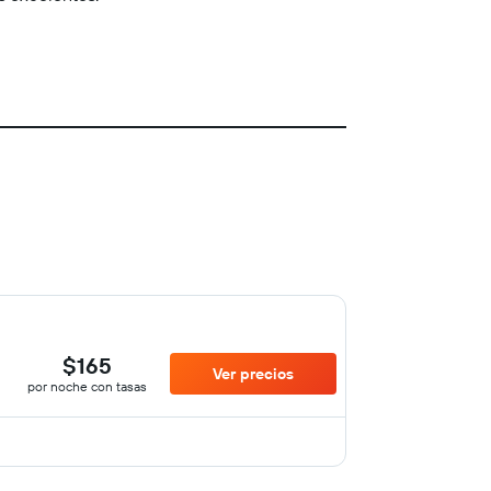
$165
Ver precios
por noche con tasas