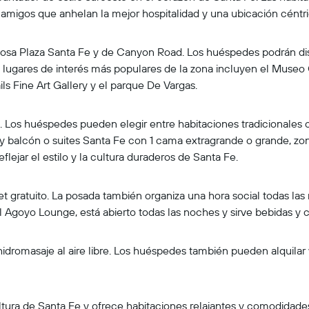
e amigos que anhelan la mejor hospitalidad y una ubicación céntri
osa Plaza Santa Fe y de Canyon Road. Los huéspedes podrán disfr
s lugares de interés más populares de la zona incluyen el Museo 
ls Fine Art Gallery y el parque De Vargas.
s. Los huéspedes pueden elegir entre habitaciones tradicionales
y balcón o suites Santa Fe con 1 cama extragrande o grande, zo
flejar el estilo y la cultura duraderos de Santa Fe.
 gratuito. La posada también organiza una hora social todas las 
 el Agoyo Lounge, está abierto todas las noches y sirve bebidas y 
idromasaje al aire libre. Los huéspedes también pueden alquilar 
ltura de Santa Fe y ofrece habitaciones relajantes y comodidade