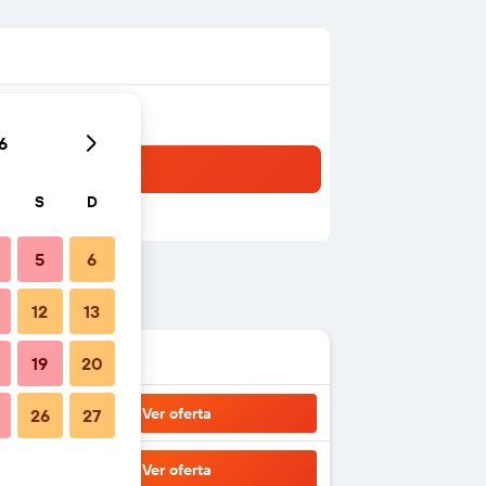
6
S
D
5
6
12
13
19
20
Ver oferta
26
27
Ver oferta