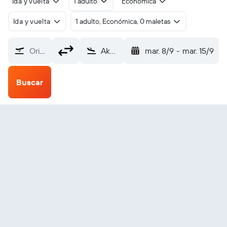
Ida y vuelta
1 adulto
Económica
Ida y vuelta
1 adulto, Económica, 0 maletas
Origen
Akulivik (AKV)
mar. 8/9
-
mar. 15/9
Buscar