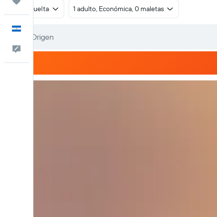
Trips
Ida y vuelta
1 adulto, Económica, 0 maletas
Español
Comentarios