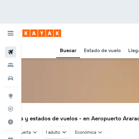
Buscar
Estado de vuelo
Lleg
Vuelos
Hoteles
Autos
Explore
Rastreador
AQA
Vuelos y estados de vuelos - en Aeropuerto Arar
Cuándo ir
Ida y vuelta
1 adulto
Económica