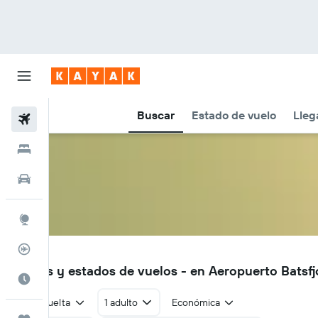
Buscar
Estado de vuelo
Lleg
Vuelos
Hoteles
Autos
Explore
Rastreador
BJF
Vuelos y estados de vuelos - en Aeropuerto Batsfj
Cuándo ir
Ida y vuelta
1 adulto
Económica