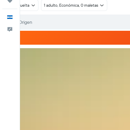
Trips
Ida y vuelta
1 adulto, Económica, 0 maletas
Español
Comentarios