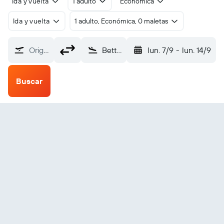
Ida y vuelta
1 adulto
Económica
Ida y vuelta
1 adulto, Económica, 0 maletas
Origen
Bettles (BTT)
lun. 7/9
-
lun. 14/9
Buscar