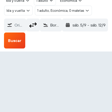
Ida y vuelta
1 adulto
Económica
Ida y vuelta
1 adulto, Económica, 0 maletas
Origen
Bortala Bole Alashankou (BPL)
sáb. 5/9
-
sáb. 12/9
Buscar