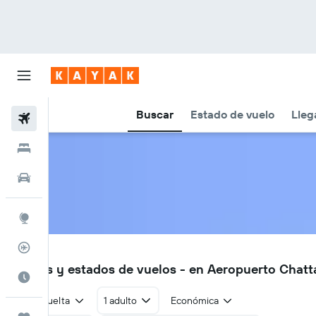
Buscar
Estado de vuelo
Lleg
Vuelos
Hoteles
Autos
Explore
Rastreador
CHA
Vuelos y estados de vuelos - en Aeropuerto Chatt
Cuándo ir
Ida y vuelta
1 adulto
Económica