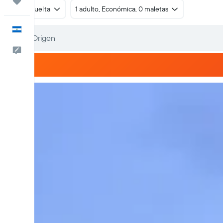
Trips
Ida y vuelta
1 adulto, Económica, 0 maletas
Español
Comentarios