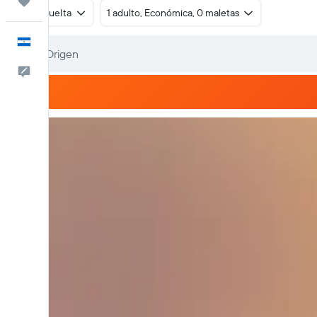
Trips
Ida y vuelta
1 adulto, Económica, 0 maletas
Español
Comentarios