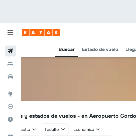
Buscar
Estado de vuelo
Lleg
Vuelos
Hoteles
Autos
Explore
Rastreador
CDV
Vuelos y estados de vuelos - en Aeropuerto Cor
Cuándo ir
Ida y vuelta
1 adulto
Económica