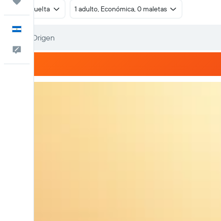
Trips
Ida y vuelta
1 adulto, Económica, 0 maletas
Español
Comentarios