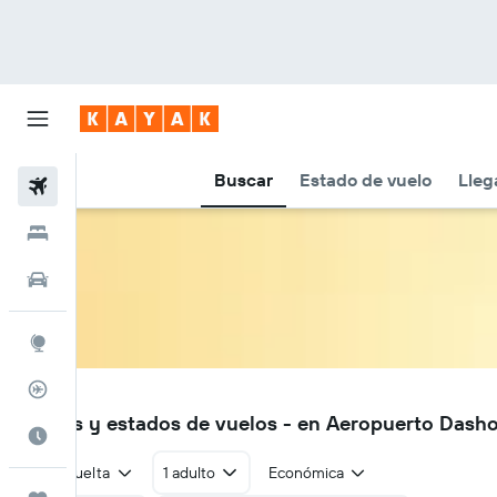
Buscar
Estado de vuelo
Lleg
Vuelos
Hoteles
Autos
Explore
Rastreador
TAZ
Vuelos y estados de vuelos - en Aeropuerto Dash
Cuándo ir
Ida y vuelta
1 adulto
Económica