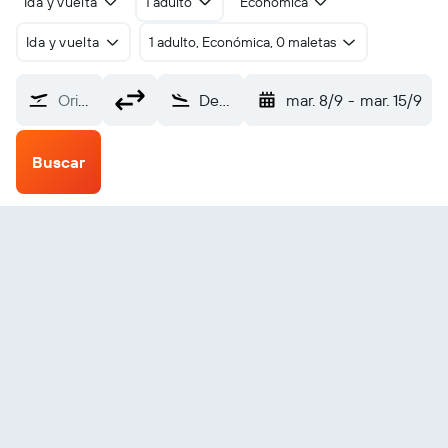
Ida y vuelta
1 adulto
Económica
Ida y vuelta
1 adulto, Económica, 0 maletas
Origen
Deauville St Gatien (DOL)
mar. 8/9
-
mar. 15/9
Buscar