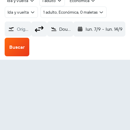
Ida y vuelta
1 adulto
Económica
Ida y vuelta
1 adulto, Económica, 0 maletas
Origen
Dourados (DOU)
lun. 7/9
-
lun. 14/9
Buscar