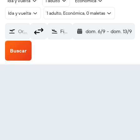
Ida y vuelta
1 adulto
Económica
Ida y vuelta
1 adulto, Económica, 0 maletas
Origen
Fianarantsoa (WFI)
dom. 6/9
-
dom. 13/9
Buscar